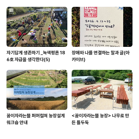
자기답게 생존하기 _녹색평론 18
장애와 나를 연결하는 말과 글(아
6호 자급을 생각한다(5)
카이브)
꿈이자라는뜰 퍼머컬쳐 농장설계
<꿈이자라는뜰 농장> 나무로 만
워크숍 안내
든 틀두둑