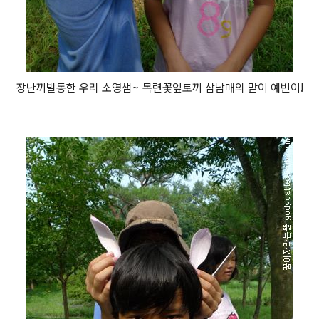
장난끼발동한 우리 소영샘~ 목련꽃잎토끼 삼남매의 맏이 예빈이!