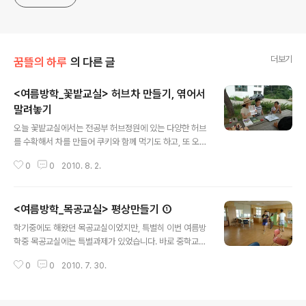
더보기
꿈뜰의 하루
의 다른 글
<여름방학_꽃밭교실> 허브차 만들기, 엮어서
말려놓기
글 내용
오늘 꽃밭교실에서는 전공부 허브정원에 있는 다양한 허브
를 수확해서 차를 만들어 쿠키와 함께 먹기도 하고, 또 오래
두고 쓸 수 있도록 말리는 법도 배웠습니다. 전공부 2학년
0
0
2010. 8. 2.
남지현언니가 돌보는 허브정원이 처음 보기에는 조금 작아
보여도 정말 다양하고 많은 허브들이 자라고 있답니다. 오
레가노, 타임, 레몬그라스, 스테비아, 마조람 등 다양한 허
<여름방학_목공교실> 평상만들기 ①
브들을 채취해서 직접 만져도 보고, 냄새도 맡아보고, 뜨거
글 내용
운 물을 부어 차로도 마시고, 엮어서 말려놓기도 했습니다.
학기중에도 해왔던 목공교실이었지만, 특별히 이번 여름방
허브차를 마시면 몸과 마음에 안정을 가져다 준다고 하네
학중 목공교실에는 특별과제가 있었습니다. 바로 중학교
요. 그래서인지 우리 학생들, 오늘따라 차분하게 집중해서
학습도움실에 들여놓을 평상을 만들자는 것이었지요. 평상
공부를 잘하네요^^ + 꿈뜰온실에서는 꺽꽂이한 국화가 잘
0
0
2010. 7. 30.
을 어디에 놓을까? 어떤 쓰임새가 있으면 좋을까? 그 쓰임
자라고 있습니다. 폿트에 난 풀을 조금 뽑아주었지요.
새에 맞게 만들려면 높이와 넓이는 어떻게 해야할까? 라는
질문들이 꼬리에 꼬리를 물면서 이어집니다. 그 덕분에 멋