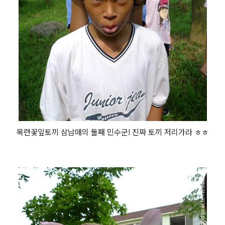
목련꽃잎토끼 삼남매의 둘째 민수군! 진짜 토끼 저리가라 ㅎㅎ