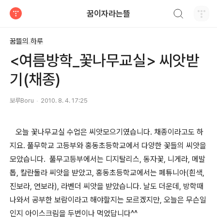
검색하기
꿈이자라는뜰
티스토리
꿈뜰의 하루
<여름방학_꽃나무교실> 씨앗받
기(채종)
보루Boru
2010. 8. 4. 17:25
오늘 꽃나무교실 수업은 씨앗모으기였습니다. 채종이라고도 하
지요. 풀무학교 고등부와 홍동초등학교에서 다양한 꽃들의 씨앗을
모았습니다. 풀무고등부에서는 디지탈리스, 동자꽃, 니게라, 메발
톱, 칼란둘라 씨앗을 받았고, 홍동초등학교에서는 페튜니아(흰색,
진보라, 연보라), 라벤더 씨앗을 받았습니다. 날도 더운데, 방학때
나와서 공부한 보람이라고 해야할지는 모르겠지만, 오늘은 무슨일
인지 아이스크림을 두번이나 먹었답니다^^