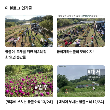
진 설계도가 나왔답니다. 어디, 그러면 진짜 평상은 얼마나
멋지게 나올지 슬그머니 기대를 해봅니다.
이 블로그 인기글
꿈뜰이 '모두를 위한 제3의 장
꿈이자라는뜰의 첫페이지!
소'였던 순간들
[입추에 부치는 꿈뜰소식 13/24]
[대서에 부치는 꿈뜰소식 12/24]