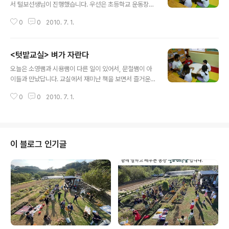
서 털보선생님이 진행했습니다. 우선은 초등학교 운동장
가장자리에 붙어있는 아래텃밭에 가서 작물들의 모습을 하
0
0
2010. 7. 1.
나하나 살펴보았습니다. 그리고 지금 모습일때는 작물들을
어떻게 돌봐줘야 하는지 배웠습니다. 그리고나서는 위엣텃
밭으로 올라가서 옥수수와 꽃들을 살펴보고, 잡풀들을 뽑
<텃밭교실> 벼가 자란다
아주었습니다. 그리고는 교실로 돌아와서 다음주 월요일
글 내용
논생물조사 활동을 준비하기 위해 를 함께 읽었습니다.
오늘은 소영쌤과 시용쌤이 다른 일이 있어서, 문철쌤이 아
이들과 만났답니다. 교실에서 재미난 책을 보면서 즐거운
시간을 가졌어요~^^ '벼가 자란다'라는 책을 재미있게 보
0
0
2010. 7. 1.
고 있어요~ 우와~ 신기하당~ 우리가 먹는 쌀이 이렇게 나
오는 거구나!!
이 블로그 인기글