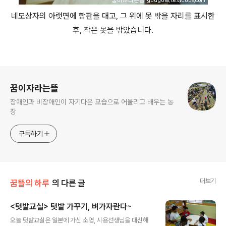
네모상자의 아랫면에 합판을 대고, 그 위에 못 밖을 자리를 표시한
후, 작은 못을 밖았습니다.
로그 정보
꿈이자라는뜰
장애인과 비장애인이 자기다운 모습으로 어울리고 배우는 농
장
구독하기
더보기
꿈뜰의 하루
의 다른 글
<텃밭교실> 텃밭 가꾸기, 벼가자란다~
글 내용
오늘 텃밭교실은 일본에 가신 소영, 시용선생님을 대신해