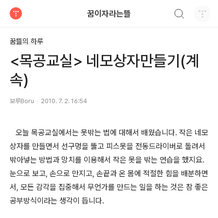
검색하기
꿈이자라는뜰
티스토리
꿈뜰의 하루
<목공교실> 네모상자만들기(계
속)
보루Boru
2010. 7. 2. 16:54
오늘 목공교실에서는 못밖는 법에 대해서 배웠습니다. 작은 네모
상자를 만들면서 선구멍을 뚫고 피스못을 전동드라이버로 돌려서
밖아넣는 방법과 망치를 이용해서 작은 못을 밖는 연습을 했지요.
눈으로 보고, 손으로 만지고, 손끝과 온 몸에 적절한 힘을 배분하면
서, 모든 감각을 집중해서 무언가를 만드는 일을 하는 것은 참 좋은
공부방식이라는 생각이 듭니다.