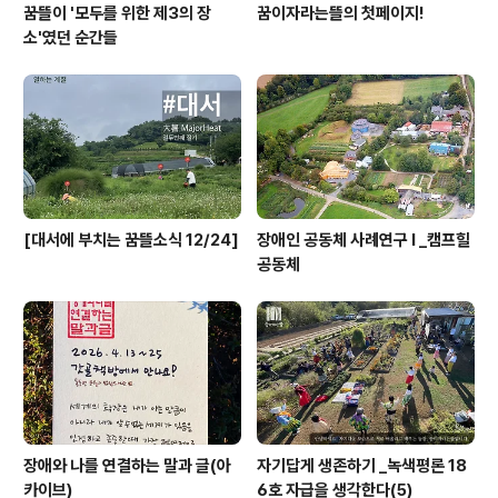
꿈뜰이 '모두를 위한 제3의 장
꿈이자라는뜰의 첫페이지!
소'였던 순간들
[대서에 부치는 꿈뜰소식 12/24]
장애인 공동체 사례연구 I _캠프힐
공동체
장애와 나를 연결하는 말과 글(아
자기답게 생존하기 _녹색평론 18
카이브)
6호 자급을 생각한다(5)