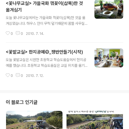
<꽃나무교실> 가을국화 꺾꽂이(삽목)한 것
옮겨심기
글 내용
오늘 꽃나무교실에서는 가을국화 꺽꽂이(삽목)한 것을 옮
겨심었습니다. 하우스 안이 무척 덮기때문에 꿈뜰 사무실
이 있는 지역교육관 건물 앞에 있는 그늘넓은 느티나무아
0
0
2010. 7. 14.
래에서 했습니다. 꺾꽂이한 국화들이 대부분 잘 살아서 뿌
리를 내려주었습니다. 삽목상자에서 뿌리를 내린 국화들을
뿌리가 다치지 않게 조심스럽게 떠내서 작은 폿트에 일일
<꽃밭교실> 한지공예②_쟁반만들기(시작)
이 옮겨심어주었습니다.
글 내용
오늘 꽃밭교실은 시원한 초등학교 학습도움실에서 한지공
예를 했습니다. 초등학교 학습도움실은 교실 위치를 옮기
고 새롭게 리모델링을 해서 깨끗하고 예쁜 교실이 되었네
0
0
2010. 7. 12.
요. 오늘 한지공예 수업은 지난 6월 28일에 열쇠고리를 만
들기에 이어서 두번째 한지공예시간입니다. 한자리에서 배
우지만 색색들이 다양한 색깔의 한지중에서 자기가 좋아하
는 색깔의 한지를 골라서 만들다보니 모양은 같아도 색깔
은 저마다 다르게 만드네요. 한 수업시간 안에 찢고, 붙이
이 블로그 인기글
고, 말리고, 바르고 하기에는 시간이 부족했습니다. 그래서
다음에 한번 더 이어서 하기로 했지요.