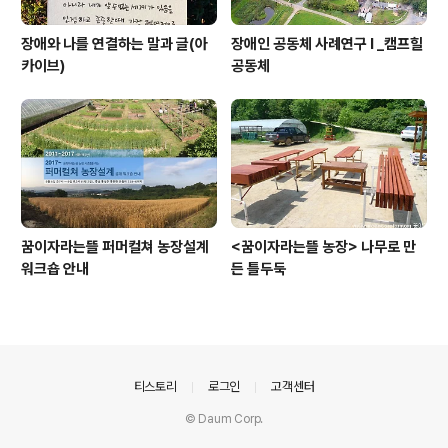
장애와 나를 연결하는 말과 글(아
장애인 공동체 사례연구 I _캠프힐
카이브)
공동체
꿈이자라는뜰 퍼머컬쳐 농장설계
<꿈이자라는뜰 농장> 나무로 만
워크숍 안내
든 틀두둑
의안내
티스토리
로그인
고객센터
© Daum Corp.