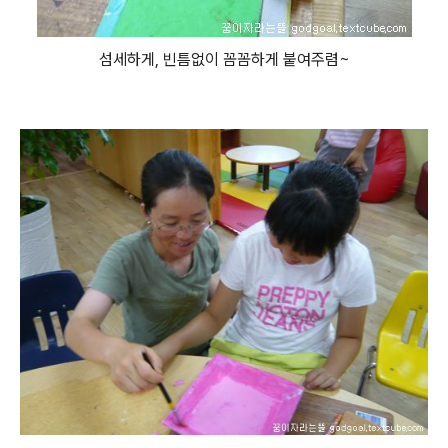
섬세하게, 빈틈없이 꼼꼼하게 붙여주렴~