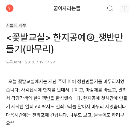
검색하기
꿈이자라는뜰
티스토리
꿈뜰의 하루
<꽃밭교실> 한지공예③_쟁반만
들기(마무리)
보루Boru
2010. 7. 19. 17:29
오늘 꽃밭교실에서는 지난 주에 이어 쟁반만들기를 마무리지었
습니다. 사각접시에 한지를 덧대서 꾸미고, 마감제를 바르고, 말려
서 각양각색의 한지쟁반을 완성했습니다. 한지공예 첫시간에 만들
기 시작한 열쇠고리딱지도 열쇠고리를 달아서 마무리 지었습니다.
다음시간에는 천리포에 간답니다. 나무도 보고, 물놀이도 하려구
요^^