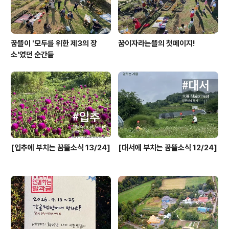
꿈뜰이 '모두를 위한 제3의 장
꿈이자라는뜰의 첫페이지!
소'였던 순간들
[입추에 부치는 꿈뜰소식 13/24]
[대서에 부치는 꿈뜰소식 12/24]