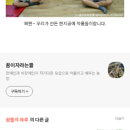
짜짠~ 우리가 만든 한지공예 작품들이랍니다.
로그 정보
꿈이자라는뜰
장애인과 비장애인이 자기다운 모습으로 어울리고 배우는 농
장
구독하기
더보기
꿈뜰의 하루
의 다른 글