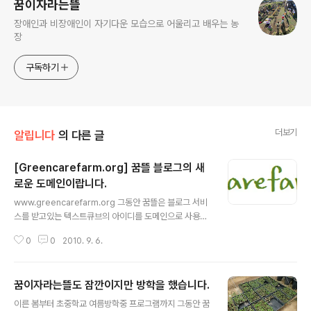
꿈이자라는뜰
장애인과 비장애인이 자기다운 모습으로 어울리고 배우는 농
장
구독하기
더보기
알립니다
의 다른 글
[Greencarefarm.org] 꿈뜰 블로그의 새
로운 도메인이랍니다.
글 내용
www.greencarefarm.org 그동안 꿈뜰은 블로그 서비
스를 받고있는 텍스트큐브의 아이디를 도메인으로 사용해
왔습니다. 약간의 비용이 들기는 하지만 기억하기에도 좋
0
0
2010. 9. 6.
고, 꿈뜰을 더 잘 드러낼 수 있는 독립적인 도메인을 소유하
는 것이 좋겠다 싶어서 고민고민하다 GreenCareFarm.
org이라는 도메인을 마련하였습니다. 이제부터는 꿈뜰 블
꿈이자라는뜰도 잠깐이지만 방학을 했습니다.
로그에 들어오실 때 새로운 도메인으로 들어오세요.
글 내용
이른 봄부터 초중학교 여름방학중 프로그램까지 그동안 꿈