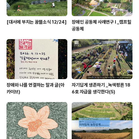
[대서에 부치는 꿈뜰소식 12/24]
장애인 공동체 사례연구 I _캠프힐
공동체
장애와 나를 연결하는 말과 글(아
자기답게 생존하기 _녹색평론 18
카이브)
6호 자급을 생각한다(5)