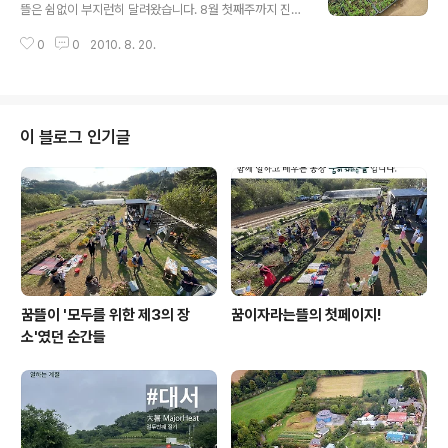
뜰은 쉼없이 부지런히 달려왔습니다. 8월 첫째주까지 진행
한 여름방학중 프로그램도 모두 마치고, 8월 2주와 3주에
0
0
2010. 8. 20.
는 꿈뜰도 방학을 했답니다. 짧지고 길지도 않은 2주간이
었지만, 우리 학생들도, 마을샘들도 가을학기를 또 함번 힘
껏 달리기 위한 짧고 굵은 쉼표를 잘 찍으셨으리라 생각합
니다. 꿈뜰은 방학을 했지만, 그 와중에도 온실에서 자라는
식물을 챙기는 일은 하루라도 쉴 수가 없닶니다. 식물들에
이 블로그 인기글
게는 방학이 없으니까요^^ 지난 6월 9일에 꺾꽂이한 국화
는 뿌리를 견실하게 내려서 조금씩 잎을 늘려가고 있습니
다. 블루베리도 무더운 여름을 잘 견뎌내면서 조금씩 잎과
새 가지를 키워가고 있지요. 손님들도 여럿 다녀가셨습니
다. 온누리교회 지적장애청년들의 예배공동체..
꿈뜰이 '모두를 위한 제3의 장
꿈이자라는뜰의 첫페이지!
소'였던 순간들