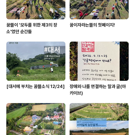
꿈뜰이 '모두를 위한 제3의 장
꿈이자라는뜰의 첫페이지!
소'였던 순간들
[대서에 부치는 꿈뜰소식 12/24]
장애와 나를 연결하는 말과 글(아
카이브)