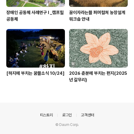
장애인 공동체 사례연구 I _캠프힐
꿈이자라는뜰 퍼머컬쳐 농장설계
공동체
워크숍 안내
[하지에 부치는 꿈뜰소식 10/24]
2026 춘분에 부치는 편지(2025
년 갈무리)
의안내
티스토리
로그인
고객센터
© Daum Corp.