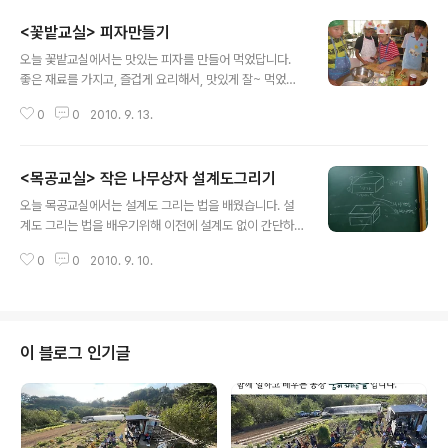
<꽃밭교실> 피자만들기
글 내용
오늘 꽃밭교실에서는 맛있는 피자를 만들어 먹었답니다.
좋은 재료를 가지고, 즐겁게 요리해서, 맛있게 잘~ 먹었습
니다^^
0
0
2010. 9. 13.
<목공교실> 작은 나무상자 설계도그리기
글 내용
오늘 목공교실에서는 설계도 그리는 법을 배웠습니다. 설
계도 그리는 법을 배우기위해 이전에 설계도 없이 간단하
게 만들었던 상자를 가져가서, 이 상자를 만들려면 어떤 그
0
0
2010. 9. 10.
림을 그려야 좋을지 자기 나름대로 빈종이에 옮겨 그려보
라고 했습니다. 이를 어쩌나 고민고민... 그림을 못 그린 사
람도 있고, 자기만의 방식으로 그린 사람도 있었는데, 어쨌
거나 설계도라고 하기엔 다들 좀 그렇네요. 하지만 어떻게
하면 좋을지 고민하는 것만으로도 저는 작은 목적을 이루
이 블로그 인기글
었다고 생각합니다. 그리고 나서 새 종이위에 설계도를 그
리는 법을 다시 차근차근 배워나갔습니다. 직육면체, 직사
각형, 평행사변형 등에 대해서 이야기해주고, 입체감있게
그리는 법을 가르쳐주었습니다. 다음 번에는 직육면체그림
을 그리고 칫수를 재서 옮겨적는 공부를 하려고..