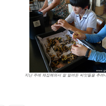
지난 주에 채집해와서 잘 말려둔 씨앗들을 추려