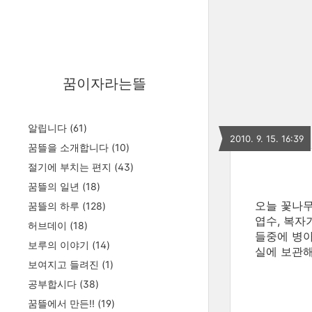
꿈이자라는뜰
알립니다
(61)
2010. 9. 15. 16:39
꿈뜰을 소개합니다
(10)
절기에 부치는 편지
(43)
꿈뜰의 일년
(18)
오늘 꽃나무
꿈뜰의 하루
(128)
엽수, 복자
허브데이
(18)
들중에 병아
보루의 이야기
(14)
실에 보관
보여지고 들려진
(1)
공부합시다
(38)
꿈뜰에서 만든!!
(19)