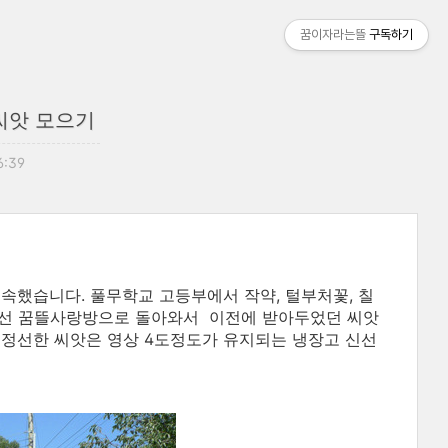
꿈이자라는뜰
구독하기
씨앗 모으기
6:39
속했습니다. 풀무학교 고등부에서 작약, 털부처꽃, 칠
나선 꿈뜰사랑방으로 돌아와서 이전에 받아두었던 씨앗
 정선한 씨앗은 영상 4도정도가 유지되는 냉장고 신선