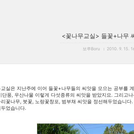
<꽃나무교실> 들꽃+나무 
보루Boru
2010. 9. 15. 1
교실은 지난주에 이어 들꽃+나무들의 씨앗을 모으는 공부를 계
기단풍, 우산나물 이렇게 다섯종류의 씨앗을 받았지요. 그리고
리꽃나무, 붓꽃, 노랑꽃창포, 범부채 씨앗을 정선해두었습니다.
해두었습니다.