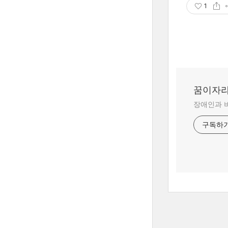
1
꿈이자
장애인과 
구독하