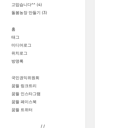
고맙습니다^^
(4)
돌봄농장 만들기
(3)
홈
태그
미디어로그
위치로그
방명록
국민권익위원회
꿈뜰 링크트리
꿈뜰 인스타그램
꿈뜰 페이스북
꿈뜰 트위터
/
/