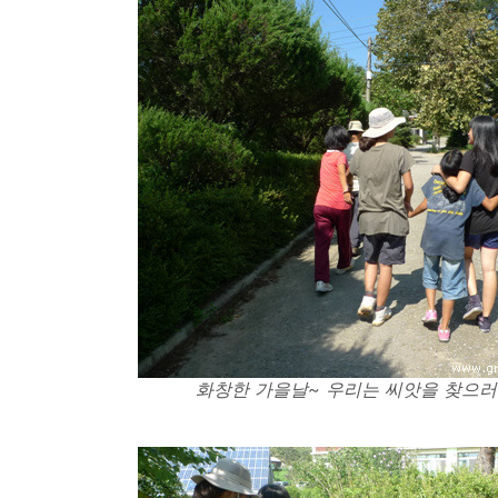
화창한 가을날~ 우리는 씨앗을 찾으러