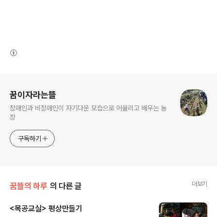
(새창열림)
로그 정보
꿈이자라는뜰
장애인과 비장애인이 자기다운 모습으로 어울리고 배우는 농
장
구독하기
더보기
꿈뜰의 하루
의 다른 글
<목공교실> 평상만들기
글 내용