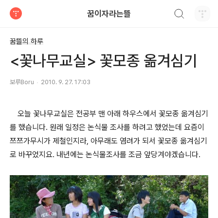
검색하기
꿈이자라는뜰
티스토리
꿈뜰의 하루
<꽃나무교실> 꽃모종 옮겨심기
보루Boru
2010. 9. 27. 17:03
오늘 꽃나무교실은 전공부 맨 아래 하우스에서 꽃모종 옮겨심기
를 했습니다. 원래 일정은 논식물 조사를 하려고 했었는데 요즘이
쯔쯔가무시가 제철인지라, 아무래도 염려가 되서 꽃모종 옮겨심기
로 바꾸었지요. 내년에는 논식물조사를 조금 앞당겨야겠습니다.