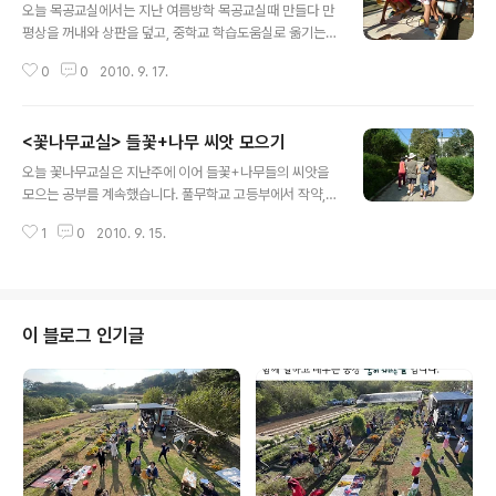
오늘 목공교실에서는 지난 여름방학 목공교실때 만들다 만
평상을 꺼내와 상판을 덮고, 중학교 학습도움실로 옮기는
일을 했습니다. 여럿이 힘을 합쳐서, 눈에 보이는 번듯한 평
0
0
2010. 9. 17.
상을 이렇게 직접 만들어 냈다는 자부심은 우리 학생들의
마음을 풍요롭고 건강하게 만들어 줄꺼라는 생각이 듭니
다. 다음 주에는 평상을 사포로 다듬고, 오일을 바르는 마무
<꽃나무교실> 들꽃+나무 씨앗 모으기
리 작업을 할 예정입니다.
글 내용
오늘 꽃나무교실은 지난주에 이어 들꽃+나무들의 씨앗을
모으는 공부를 계속했습니다. 풀무학교 고등부에서 작약,
털부처꽃, 칠엽수, 복자기단풍, 우산나물 이렇게 다섯종류
1
0
2010. 9. 15.
의 씨앗을 받았지요. 그리고나선 꿈뜰사랑방으로 돌아와서
이전에 받아두었던 씨앗들중에 병아리꽃나무, 붓꽃, 노랑
꽃창포, 범부채 씨앗을 정선해두었습니다. 정선한 씨앗은
영상 4도정도가 유지되는 냉장고 신선실에 보관해두었습
니다.
이 블로그 인기글