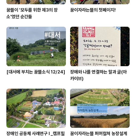
꿈뜰이 '모두를 위한 제3의 장
꿈이자라는뜰의 첫페이지!
소'였던 순간들
[대서에 부치는 꿈뜰소식 12/24]
장애와 나를 연결하는 말과 글(아
카이브)
장애인 공동체 사례연구 I _캠프힐
꿈이자라는뜰 퍼머컬쳐 농장설계