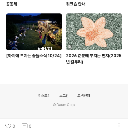
공동체
워크숍 안내
[하지에 부치는 꿈뜰소식 10/24]
2026 춘분에 부치는 편지(2025
년 갈무리)
의안내
티스토리
로그인
고객센터
© Daum Corp.
0
0