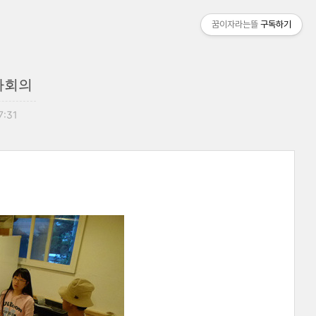
꿈이자라는뜰
구독하기
교사회의
7:31