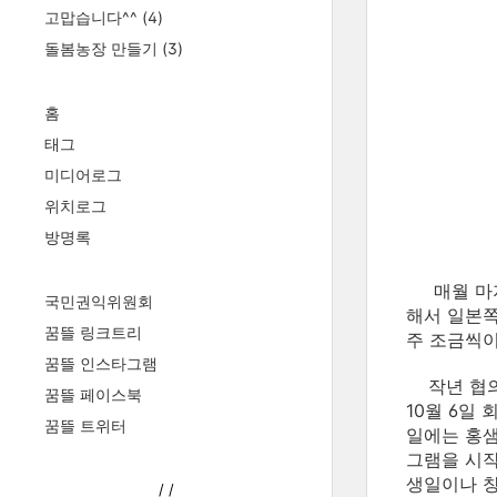
고맙습니다^^
(4)
돌봄농장 만들기
(3)
홈
태그
미디어로그
위치로그
방명록
매월 마지
국민권익위원회
해서 일본쪽
꿈뜰 링크트리
주 조금씩이
꿈뜰 인스타그램
작년 협의회
꿈뜰 페이스북
10월 6일
꿈뜰 트위터
일에는 홍샘
그램을 시작
생일이나 창
/
/