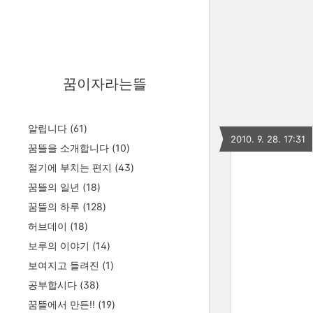
꿈이자라는뜰
알립니다
(61)
2010. 9. 28. 17:31
꿈뜰을 소개합니다
(10)
절기에 부치는 편지
(43)
꿈뜰의 일년
(18)
꿈뜰의 하루
(128)
허브데이
(18)
보루의 이야기
(14)
보여지고 들려진
(1)
공부합시다
(38)
꿈뜰에서 만든!!
(19)