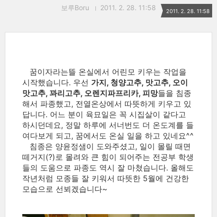
보루Boru
2011. 2. 28. 11:58
2011. 2. 28. 11:58
꿈이자라는뜰 온실에서 어린모 키우는 작업을
시작했습니다. 우선
가지, 청양고추, 맛고추, 오이
맛고추, 꽈리고추, 오렌지파프리카, 피망
들을 침종
해서 파종했고, 전열온상에서 따뜻하게 키우고 있
답니다. 어느 분이 육묘일은 꼭 시집살이 같다고
하시던데요, 정말 하루에 서너번도 더 온도계를 들
여다보게 되고, 꿈에서도 온실 일을 하고 있네요^^
침종은 양윤정샘이 도와주셨고, 일이 몰릴 때면
떼거지(?)로 몰려와 큰 힘이 되어주는 전공부 학생
들의 도움으로 파종도 역시 잘 마쳤습니다. 올해도
작년처럼 모종들 잘 키워서 따뜻한 5월에 건강한
모습으로 선뵈겠습니다~