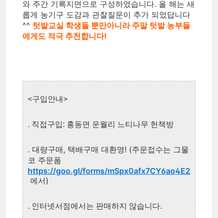
와 주간 기록지면으로 구성하였습니다. 올 해는 새
롭게 농기구 도감과 관찰질문이 추가 되었답니다
^^
텃밭교실 학생들 뿐만아니라 주말 텃밭 농부들
에게도 적극 추천
합니다!
<구입안내>
. 직접구입: 홍동면 운월리 느티나무 헌책방
. 대량구매, 택배구매 대환영! (주문접수는 그물
코 주문폼
https://goo.gl/forms/mSpx0afx7CY6ao4E2
에서)
. 인터넷서점에서는 판매하지 않습니다.