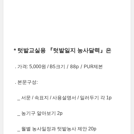
* 텃밭교실용 『텃밭일지 농사달력』은
B5크기 /
88p /
PUR제본
. 가격: 5,000원 /
. 본문구성:
_
서문 / 속표지 / 사용설명서 / 일러두기 각 1p
_
농기구 알아보기 2p
_
월별 농사일정과 텃밭농사
제안 20p