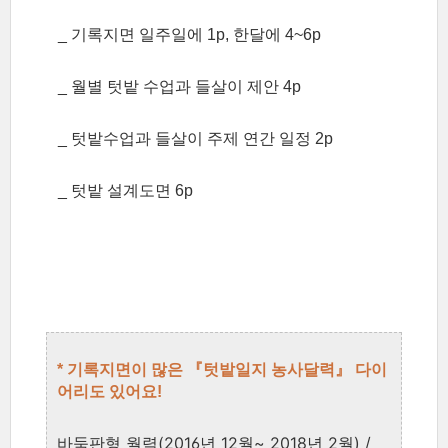
_
기록지면 일주일에 1
p, 한달에 4~6p
_
월별 텃밭 수업과 들살이 제안
4p
_
텃밭수업과 들살이 주제 연간 일정 2p
_
텃밭 설계도면 6p
* 기록지면이 많은 『텃밭일지 농사달력』 다이
어리도 있어요!
바둑판형 월력(2016년 12월~ 2018년 2월) /