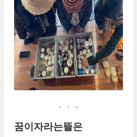
꿈이자라는뜰은