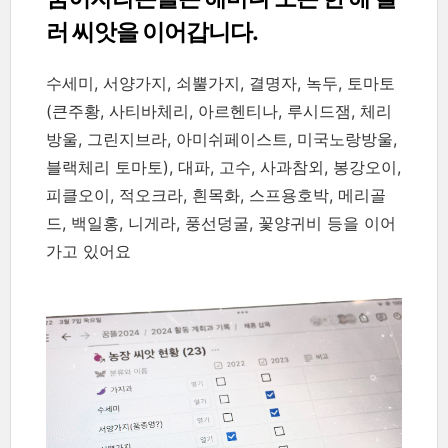
러 씨앗을 이어갑니다.
수세미, 서양가지, 쇠뿔가지, 결명자, 녹두, 토마토
(큰주황, 사티바체리, 아르헨티나, 루시드잼, 체리
방울, 그린지브라, 아미쉬페이스트, 미국노랑방울,
블랙체리 토마토), 대파, 고수, 사과참외, 봉강오이,
피클오이, 적오크라, 흰목화, 스프용호박, 메리골
드, 백일홍, 니게라, 풍선덩굴, 꽃양귀비 등을 이어
가고 있어요