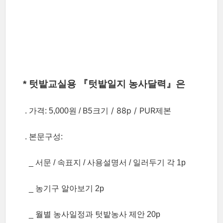
* 텃밭교실용 『텃밭일지 농사달력』은
B5크기 /
88p /
PUR제본
. 가격: 5,000원 /
. 본문구성:
_
서문 / 속표지 / 사용설명서 / 일러두기 각 1p
_
농기구 알아보기 2p
_
월별 농사일정과 텃밭농사
제안 20p