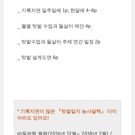
_
기록지면 일주일에 1
p, 한달에 4~6p
_
월별 텃밭 수업과 들살이 제안
4p
_
텃밭수업과 들살이 주제 연간 일정 2p
_
텃밭 설계도면 6p
* 기록지면이 많은 『텃밭일지 농사달력』 다이
어리도 있어요!
바둑판형 월력(2016년 12월~ 2018년 2월) /