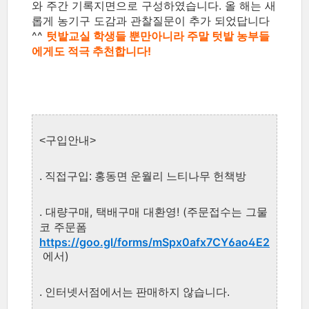
와 주간 기록지면으로 구성하였습니다. 올 해는 새
롭게 농기구 도감과 관찰질문이 추가 되었답니다
^^
텃밭교실 학생들 뿐만아니라 주말 텃밭 농부들
에게도 적극 추천
합니다!
<구입안내>
. 직접구입: 홍동면 운월리 느티나무 헌책방
. 대량구매, 택배구매 대환영! (주문접수는 그물
코 주문폼
https://goo.gl/forms/mSpx0afx7CY6ao4E2
에서)
. 인터넷서점에서는 판매하지 않습니다.