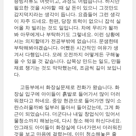
증빙서류도 여럿이고, 과정도 어렵습니다. 하지만
필요한 것을 사야할 때 살 돈이 있으니 그것만도
감지덕지라는 생각이 듭니다. 요즘들어 그런 생각
이 자주 드네요. 한편, 당장 트럭이 없으니 잡석 실
어올 차 빌리는 것도 일입니다. 차에 무리가 될까
봐 아무에게나 부탁하기도 그렇네요. 이런 상황에
서는 의지할데가 전공부밖에 없습니다. 문샘한테
부탁해봐야겠습니다. 어쨌든 시간적인 여유가 생
겨서 다행입니다. 모레 오전까지 어떻게든 구해놓
을 수 있을 것 같습니다. 삽목상 만드는 일도, 만들
재료 챙기는 것도 막막했는데, 조금씩 길이 보입니
다.
고등부에서 화장실문제로 전화가 왔습니다. 화
장실 입구에 아이들이 흙발로 들어가서 많이 더러
워졌다고 하네요. 중앙 현관으로 들어가면 많이 소
란스러울까봐 일부러 돌아서 들어갔는데, 그게 화
근이 되었습니다. 더군다나 내일 창업식이 있어서
물청소까지 해놨는데, 다시 청소 해야 하신다네요.
안그래도 아이들이 화장실에 다녀가면서 더러워진
것을 보고 마음에 걸렸는데, 이미 청소해놓은 줄