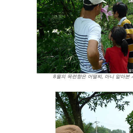
8월의 목련향은 어떨찌, 아니 맡아본