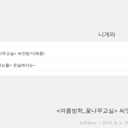
니게라
나무교실> 씨앗받기(채종)
라는뜰> 온실에서는~
<여름방학_꽃나무교실> 씨
보루Boru
2010. 8. 4. 1