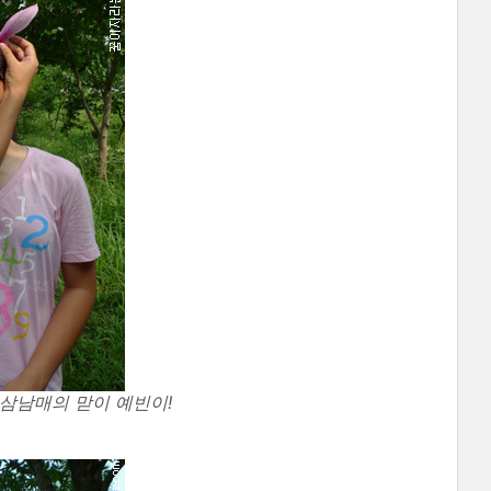
삼남매의 맏이 예빈이!