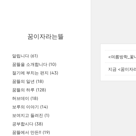
꿈이자라는뜰
알립니다
(61)
<여름방학_꽃
꿈뜰을 소개합니다
(10)
지금 <꿈이자
절기에 부치는 편지
(43)
꿈뜰의 일년
(18)
꿈뜰의 하루
(128)
허브데이
(18)
보루의 이야기
(14)
보여지고 들려진
(1)
공부합시다
(38)
꿈뜰에서 만든!!
(19)