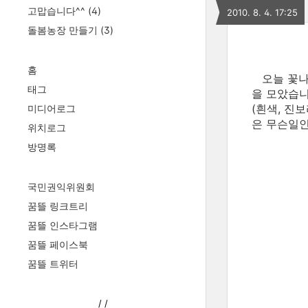
고맙습니다^^
(4)
2010. 8. 4. 17:25
돌봄농장 만들기
(3)
홈
오늘 꽃나
태그
을 모았습니
(흰색, 진
미디어로그
은 무슨일
위치로그
방명록
국민권익위원회
꿈뜰 링크트리
꿈뜰 인스타그램
꿈뜰 페이스북
꿈뜰 트위터
/
/