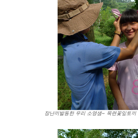
장난끼발동한 우리 소영샘~ 목련꽃잎토끼 