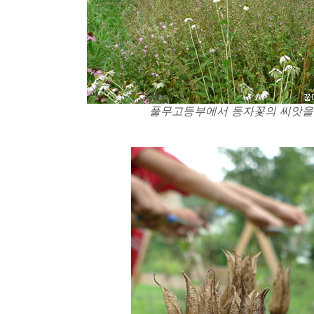
풀무고등부에서 동자꽃의 씨앗을