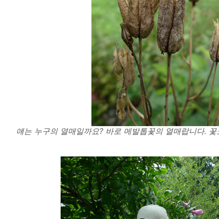
얘는 누구의 열매일까요? 바로 메발톱꽃의 열매랍니다. 꽃도