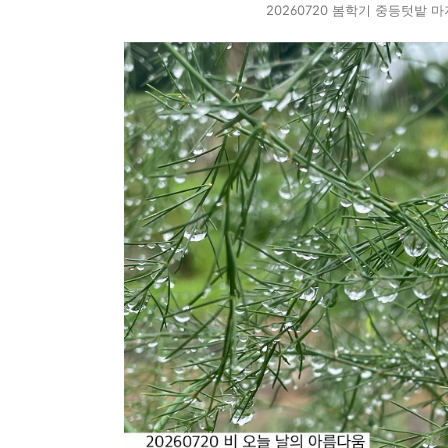
20260720 봄학기 중등텃밭 