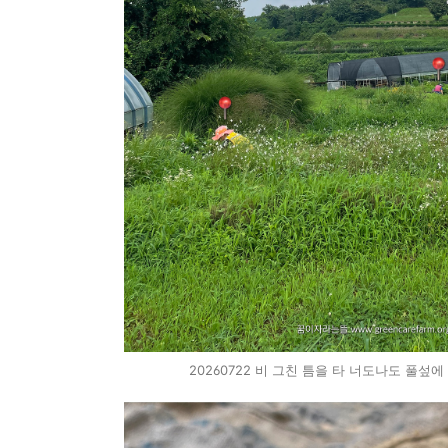
20260722 비 그친 틈을 타 너도나도 풀섶