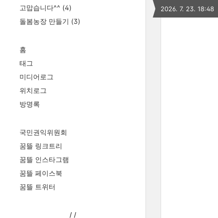
고맙습니다^^
(4)
2026. 7. 23. 18:48
돌봄농장 만들기
(3)
홈
태그
미디어로그
위치로그
방명록
국민권익위원회
꿈뜰 링크트리
꿈뜰 인스타그램
꿈뜰 페이스북
꿈뜰 트위터
/
/