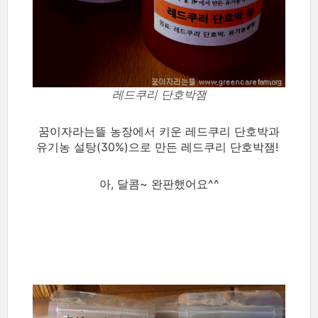
레드쿠리 단호박잼
꿈이자라는뜰 농장에서 키운 레드쿠리 단호박과
유기농 설탕(30%)으로 만든 레드쿠리 단호박잼!
아, 달콤~ 완판했어요^^