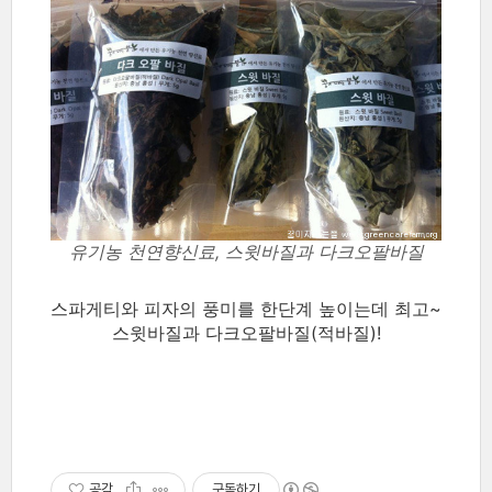
유기농 천연향신료, 스윗바질과 다크오팔바질
스파게티와 피자의 풍미를 한단계 높이는데 최고~
스윗바질과 다크오팔바질(적바질)!
공감
구독하기