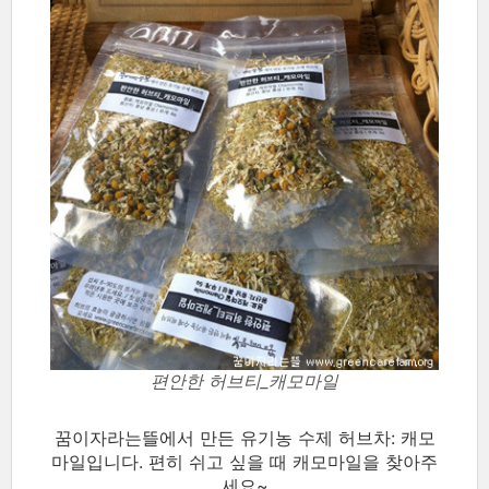
편안한 허브티_캐모마일
꿈이자라는뜰에서 만든 유기농 수제 허브차: 캐모
마일입니다. 편히 쉬고 싶을 때 캐모마일을 찾아주
세요~