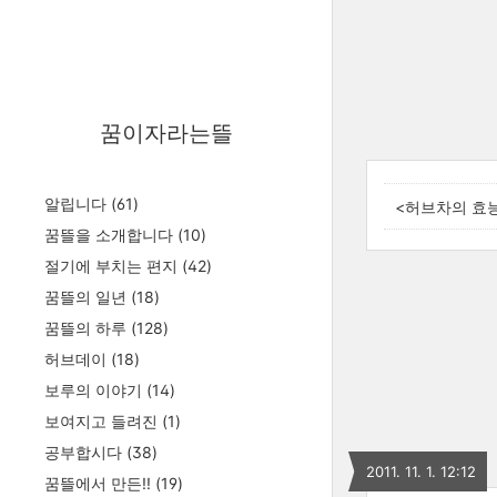
꿈이자라는뜰
알립니다
(61)
<허브차의 효
꿈뜰을 소개합니다
(10)
절기에 부치는 편지
(42)
꿈뜰의 일년
(18)
꿈뜰의 하루
(128)
허브데이
(18)
보루의 이야기
(14)
보여지고 들려진
(1)
공부합시다
(38)
2011. 11. 1. 12:12
꿈뜰에서 만든!!
(19)