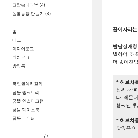
고맙습니다^^
(4)
돌봄농장 만들기
(3)
꿈이자라는뜰
홈
태그
발달장애청소
미디어로그
별하여, 깨
위치로그
더 좋아진답
방명록
* 허브차
국민권익위원회
섭씨 8~
꿈뜰 링크트리
다. 레몬
꿈뜰 인스타그램
헹궈낸 후
꿈뜰 페이스북
꿈뜰 트위터
* 허브차
찻잎은 어
/
/