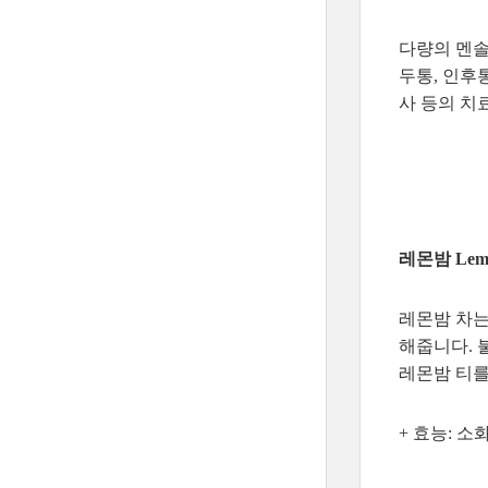
다량의 멘솔
두통, 인후
사 등의 치
레몬밤 Lemo
레몬밤 차는
해줍니다. 
레몬밤 티를
+ 효능: 소