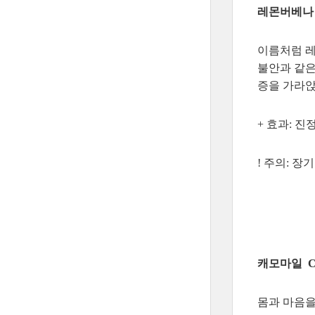
레몬버베나 Le
이름처럼 레
불안과 같은
증을 가라앉
+ 효과: 진
! 주의: 
캐모마일 Ch
몸과 마음을