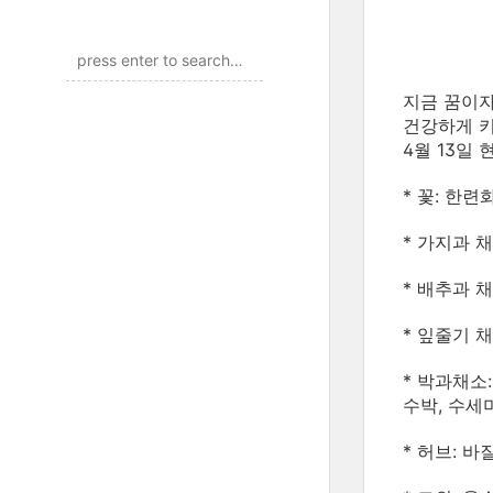
지금 꿈이
건강하게 키
4월 13일
* 꽃: 한련
* 가지과 
* 배추과 채
* 잎줄기 채
* 박과채소
수박, 수세
* 허브: 바