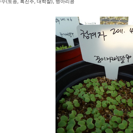
수수(토종, 흑진주, 대학찰), 병아리콩