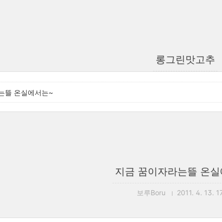
롱그린맛고추
는뜰 온실에서는~
지금 꿈이자라는뜰 온실
보루Boru
2011. 4. 13. 1