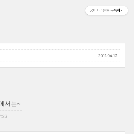
꿈이자라는뜰
구독하기
2011.04.13
에서는~
7:23