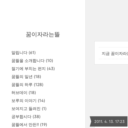
꿈이자라는뜰
알립니다
(61)
지금 꿈이자라
꿈뜰을 소개합니다
(10)
절기에 부치는 편지
(43)
꿈뜰의 일년
(18)
꿈뜰의 하루
(128)
허브데이
(18)
보루의 이야기
(14)
보여지고 들려진
(1)
공부합시다
(38)
2011. 4. 13. 17:23
꿈뜰에서 만든!!
(19)