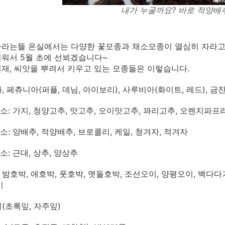
내가 누굴까요? 바로 적양배
자라는뜰 온실에서는 다양한 꽃모종과 채소모종이 열심히 자라고
워서 5월 초에 선뵈겠습니다~
 현재, 씨앗을 뿌려서 키우고 있는 모종들은 이렇습니다.
화, 페츄니아(퍼플, 데님, 아이보리), 사루비아(화이트, 레드), 
채소: 가지, 청양고추, 맛고추, 오이맛고추, 꽈리고추, 오렌지파프리
소: 양배추, 적양배추, 브로콜리, 케일, 청겨자, 적겨자
소: 근대, 상추, 양상추
: 밤호박, 애호박, 풋호박, 맷돌호박, 조선오이, 양평오이, 백다
미
질(초록잎, 자주잎)