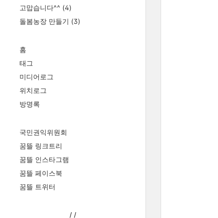
고맙습니다^^
(4)
돌봄농장 만들기
(3)
홈
태그
미디어로그
위치로그
방명록
국민권익위원회
꿈뜰 링크트리
꿈뜰 인스타그램
꿈뜰 페이스북
꿈뜰 트위터
/
/