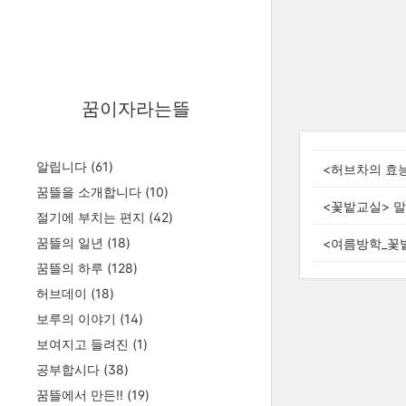
꿈이자라는뜰
알립니다
(61)
<허브차의 효
꿈뜰을 소개합니다
(10)
<꽃밭교실> 
절기에 부치는 편지
(42)
꿈뜰의 일년
(18)
<여름방학_꽃
꿈뜰의 하루
(128)
허브데이
(18)
보루의 이야기
(14)
보여지고 들려진
(1)
공부합시다
(38)
꿈뜰에서 만든!!
(19)