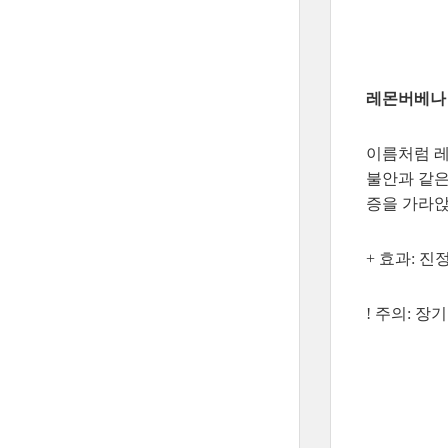
레몬버베나 Le
이름처럼 레
불안과 같은
증을 가라앉
+ 효과: 진
! 주의: 