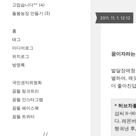
고맙습니다^^
(4)
돌봄농장 만들기
(3)
2011. 11. 1. 12:12
홈
태그
미디어로그
꿈이자라는뜰
위치로그
방명록
발달장애청소
별하여, 깨
국민권익위원회
더 좋아진답
꿈뜰 링크트리
꿈뜰 인스타그램
* 허브차
꿈뜰 페이스북
섭씨 8~
꿈뜰 트위터
다. 레몬
헹궈낸 후
/
/