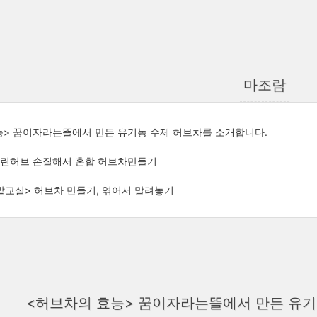
마조람
능> 꿈이자라는뜰에서 만든 유기농 수제 허브차를 소개합니다.
말린허브 손질해서 혼합 허브차만들기
밭교실> 허브차 만들기, 엮어서 말려놓기
<허브차의 효능> 꿈이자라는뜰에서 만든 유기