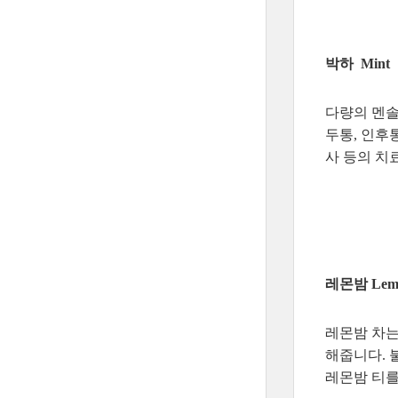
박하 Mint
다량의 멘솔
두통, 인후
사 등의 치
레몬밤 Lemo
레몬밤 차는
해줍니다. 
레몬밤 티를