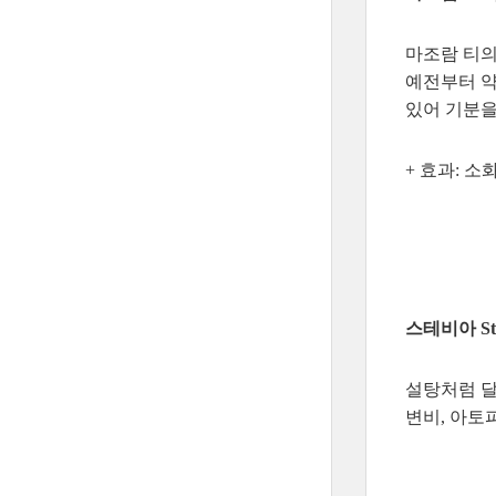
마조람 티의
예전부터 약
있어 기분을
+ 효과: 소
스테비아 Ste
설탕처럼 달
변비, 아토