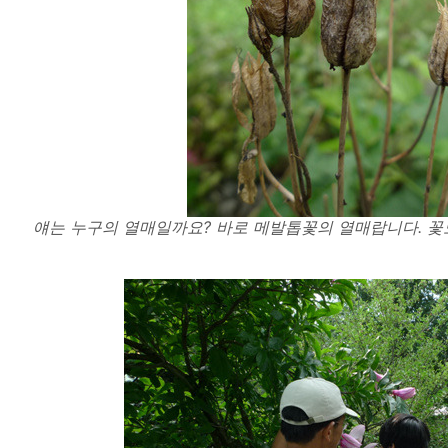
얘는 누구의 열매일까요? 바로 메발톱꽃의 열매랍니다. 꽃도