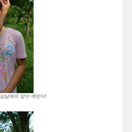
삼남매의 맏이 예빈이!