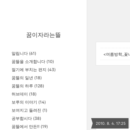
꿈이자라는뜰
알립니다
(61)
<여름방학_꽃
꿈뜰을 소개합니다
(10)
절기에 부치는 편지
(43)
꿈뜰의 일년
(18)
꿈뜰의 하루
(128)
허브데이
(18)
보루의 이야기
(14)
보여지고 들려진
(1)
공부합시다
(38)
2010. 8. 4. 17:25
꿈뜰에서 만든!!
(19)