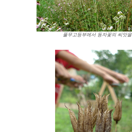
풀무고등부에서 동자꽃의 씨앗을