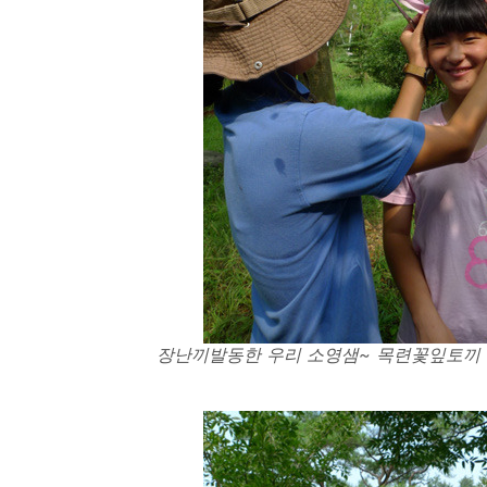
장난끼발동한 우리 소영샘~ 목련꽃잎토끼 