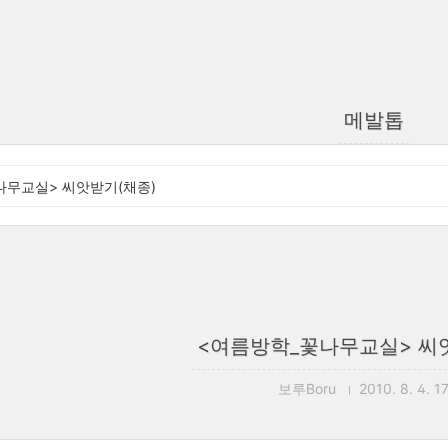
메발톱
나무교실> 씨앗받기(채종)
<여름방학_꽃나무교실> 씨
보루Boru
2010. 8. 4. 1