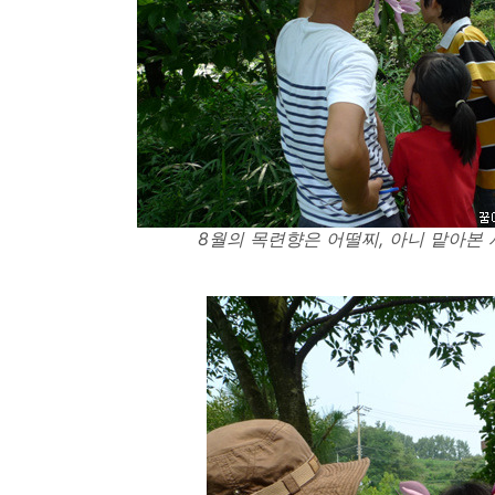
8월의 목련향은 어떨찌, 아니 맡아본