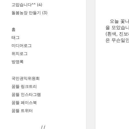
고맙습니다^^
(4)
돌봄농장 만들기
(3)
오늘 꽃나
을 모았습니
홈
(흰색, 진
태그
은 무슨일
미디어로그
위치로그
방명록
국민권익위원회
꿈뜰 링크트리
꿈뜰 인스타그램
꿈뜰 페이스북
꿈뜰 트위터
/
/