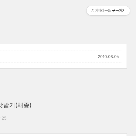
꿈이자라는뜰
구독하기
2010.08.04
앗받기(채종)
7:25