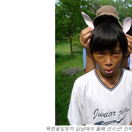
목련꽃잎토끼 삼남매의 둘째 민수군! 진짜