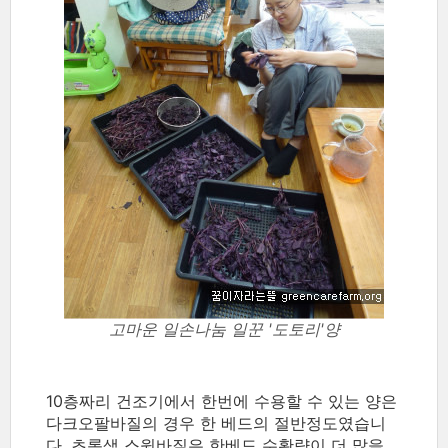
고마운 일손나눔 일꾼 '도토리'양
10층짜리 건조기에서 한번에 수용할 수 있는 양은
다크오팔바질의 경우 한 베드의 절반정도였습니
다. 초록색 스윗바질은 한베드 수확량이 더 많을