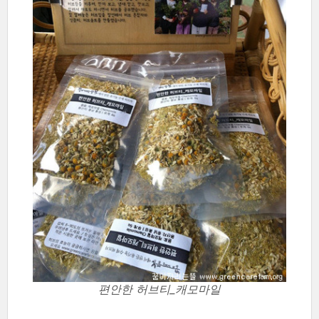
편안한 허브티_캐모마일