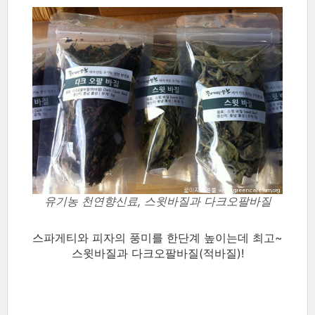
유기농 천연향신료, 스윗바질과 다크오팔바질
스파게티와 피자의 풍미를 한단계 높이는데 최고~
스윗바질과 다크오팔바질(적바질)!