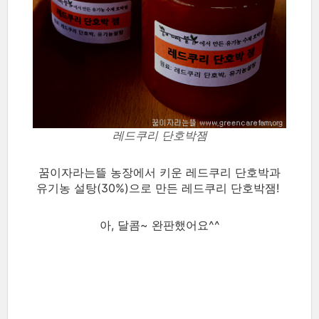
레드쿠리 단호박잼
꿈이자라는뜰 농장에서 키운 레드쿠리 단호박과
유기농 설탕(30%)으로 만든 레드쿠리 단호박잼!
아, 달콤~ 완판했어요^^