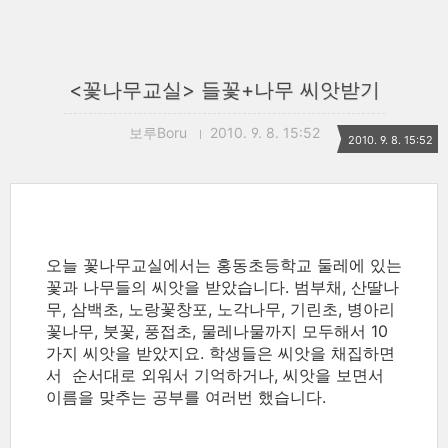
<꽃나무교실> 들꽃+나무 씨앗받기
보루Boru
2010. 9. 8. 15:52
2010. 9. 8. 15:52
오늘 꽃나무교실에서는 홍동초등학교 둘레에 있는
꽃과 나무들의 씨앗을 받았습니다. 범부채, 산딸나
무, 삼백초, 노랑꽃창포, 노각나무, 기린초, 병아리
꽃나무, 붓꽃, 풍접초, 물레나물까지 모두해서 10
가지 씨앗을 받았지요. 학생들은 씨앗을 채집하면
서 순서대로 외워서 기억하거나, 씨앗을 보면서
이름을 맞추는 공부를 여러번 했습니다.