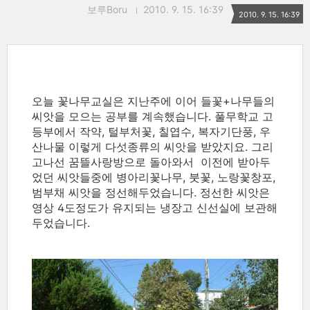
보루Boru
2010. 9. 15. 16:39
2010. 9. 15. 16:39
오늘 꽃나무교실은 지난주에 이어 들꽃+나무들의
씨앗을 모으는 공부를 계속했습니다. 풀무학교 고
등부에서 작약, 털부처꽃, 칠엽수, 복자기단풍, 우
산나물 이렇게 다섯종류의 씨앗을 받았지요. 그리
고나선 꿈뜰사랑방으로 돌아와서 이전에 받아두
었던 씨앗들중에 병아리꽃나무, 붓꽃, 노랑꽃창포,
범부채 씨앗을 정선해두었습니다. 정선한 씨앗은
영상 4도정도가 유지되는 냉장고 신선실에 보관해
두었습니다.