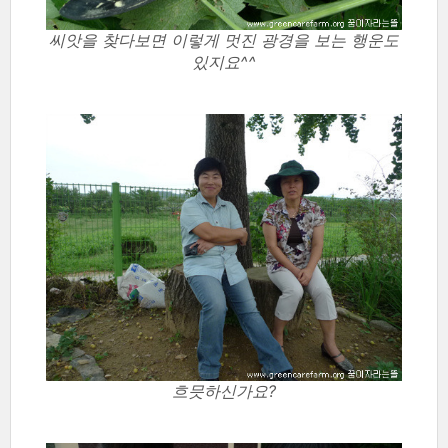
씨앗을 찾다보면 이렇게 멋진 광경을 보는 행운도
있지요^^
흐믓하신가요?