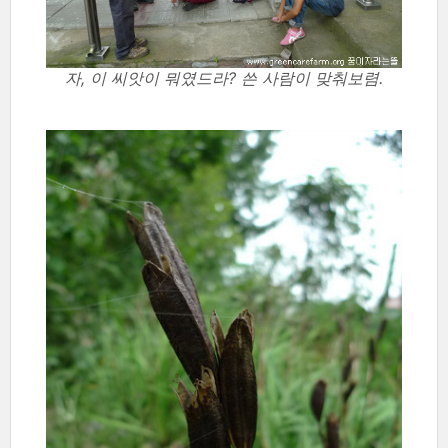
자, 이 씨앗이 뭐였드라? 쓴 사람이 맞춰보렴.