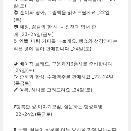
일(토)
📚 순이와 명아, 그림책을 읽어드릴게요 _22일
(목)
📷 혜정, 꿈뜰의 한 해. 사진전과 엽서 판
매 _23~24일(금토)
☕ 안뜰, 내림 커피를 나눌게요. 뱅쇼와 생강라떼는
작은 병에 담아 판매합니다 _24일(토)
🍪 베이직 브레드, 구움과자3총사를 준비합니다
_24일(토)
🍺 준하와 한성, 수제맥주를 판매해요 _22~24일
(목금토)
🖊 여름, 헤나를 그려드려요 _24일(토)
❓행복한 성 이야기모임, 질문하는 행성책방
_22~24일(목금토)
❣️
노래, 꿈뜰이 하루를 여는 방법을 함께 나눕니다