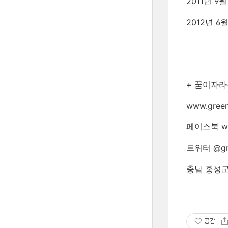
2011년 
2012년 
+ 꿈이자라는뜰
www.green
페이스북 www
트위터 @gre
충남 홍성군
공감