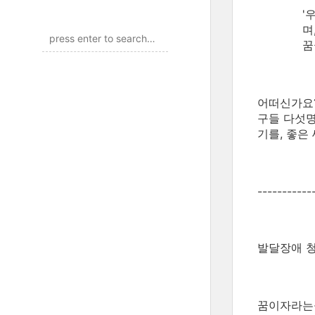
'
며
꿈
어떠신가요?
구들 다섯명
기를, 좋은
-----------
발달장애 청
꿈이자라는뜰