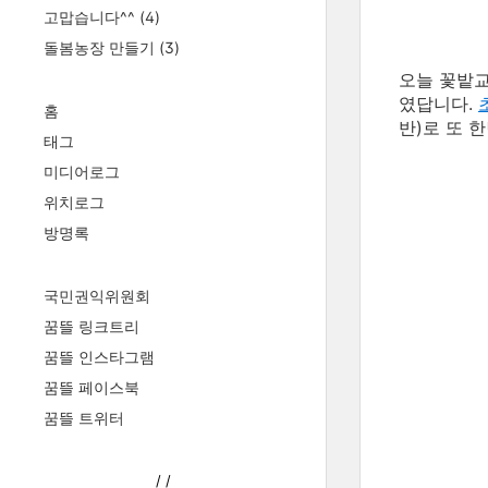
고맙습니다^^
(4)
돌봄농장 만들기
(3)
오늘 꽃밭교
였답니다.
홈
반)로 또 
태그
미디어로그
위치로그
방명록
국민권익위원회
꿈뜰 링크트리
꿈뜰 인스타그램
꿈뜰 페이스북
꿈뜰 트위터
/
/