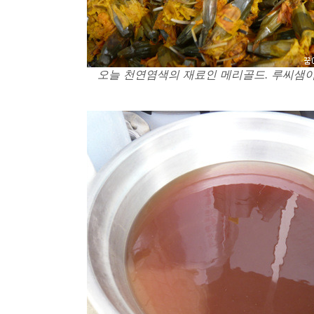
오늘 천연염색의 재료인 메리골드. 루씨샘이