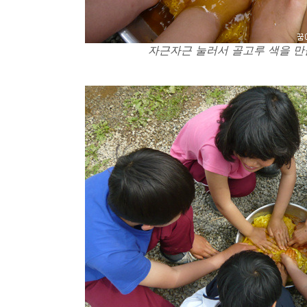
자근자근 눌러서 골고루 색을 만