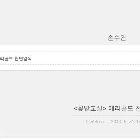
손수건
메리골드 천연염색
<꽃밭교실> 메리골드 
보루Boru
2010. 5. 31. 1