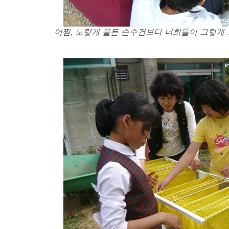
어쩜, 노랗게 물든 손수건보다 너희들이 그렇게 