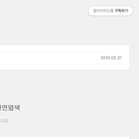
꿈이자라는뜰
구독하기
2010.05.31
천연염색
5:05