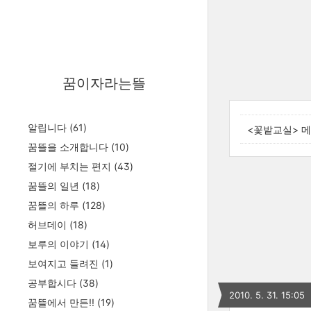
꿈이자라는뜰
알립니다
(61)
<꽃밭교실> 
꿈뜰을 소개합니다
(10)
절기에 부치는 편지
(43)
꿈뜰의 일년
(18)
꿈뜰의 하루
(128)
허브데이
(18)
보루의 이야기
(14)
보여지고 들려진
(1)
공부합시다
(38)
2010. 5. 31. 15:05
꿈뜰에서 만든!!
(19)