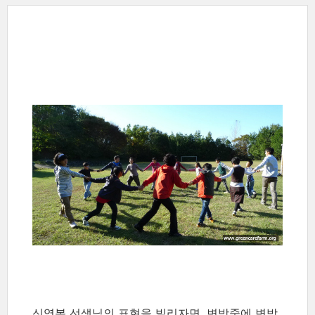
신영복
선생님의
표현을
빌리자면
,
변방중에
변방
.