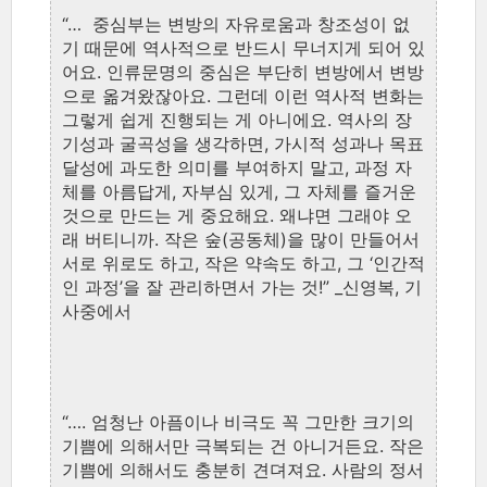
“…
중심부는
변방의
자유로움과
창조성이
없
기
때문에
역사적으로
반드시
무너지게
되어
있
어요
.
인류문명의
중심은
부단히
변방에서
변방
으로
옮겨왔잖아요
.
그런데
이런
역사적
변화는
그렇게
쉽게
진행되는
게
아니에요
.
역사의
장
기성과
굴곡성을
생각하면
,
가시적
성과나
목표
달성에
과도한
의미를
부여하지
말고
,
과정
자
체를
아름답게
,
자부심
있게
,
그
자체를
즐거운
것으로
만드는
게
중요해요
.
왜냐면
그래야
오
래
버티니까
.
작은
숲
(
공동체
)
을
많이
만들어서
서로
위로도
하고
,
작은
약속도
하고
,
그
‘
인간적
인
과정
’
을
잘
관리하면서
가는
것
!” _
신영복
,
기
사중에서
“….
엄청난
아픔이나
비극도
꼭
그만한
크기의
기쁨에
의해서만
극복되는
건
아니거든요
.
작은
기쁨에
의해서도
충분히
견뎌져요
.
사람의
정서