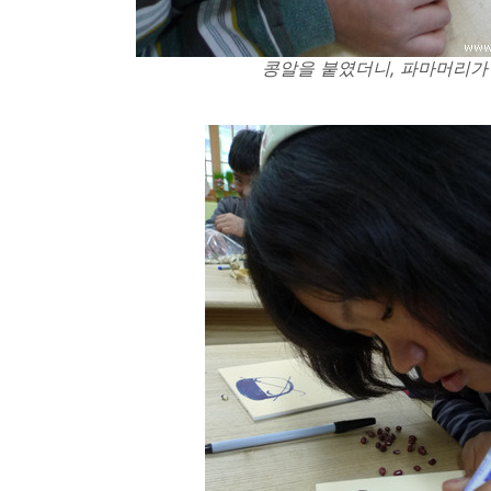
콩알을 붙였더니, 파마머리가