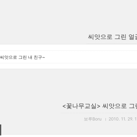
씨앗으로 그린 얼
씨앗으로 그린 내 친구~
<꽃나무교실> 씨앗으로 그린
보루Boru
2010. 11. 29. 