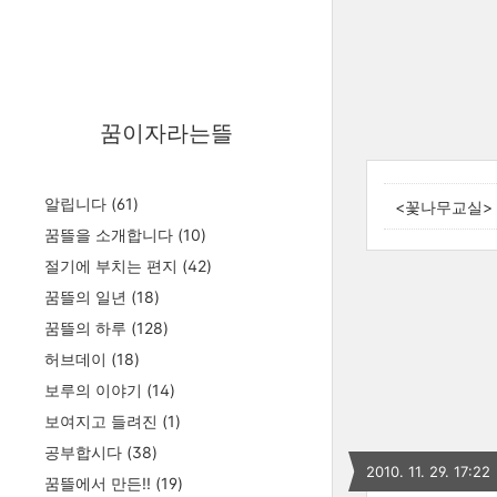
꿈이자라는뜰
알립니다
(61)
<꽃나무교실> 
꿈뜰을 소개합니다
(10)
절기에 부치는 편지
(42)
꿈뜰의 일년
(18)
꿈뜰의 하루
(128)
허브데이
(18)
보루의 이야기
(14)
보여지고 들려진
(1)
공부합시다
(38)
2010. 11. 29. 17:22
꿈뜰에서 만든!!
(19)