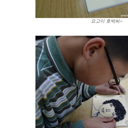
요고이 호박씨~