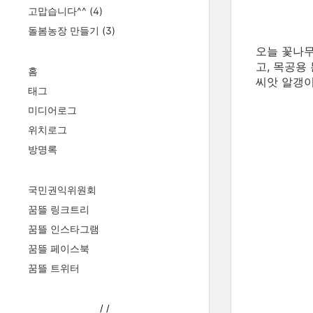
고맙습니다^^
(4)
돌봄농장 만들기
(3)
오늘 꽃나무
고, 목공용
홈
씨앗 알갱
태그
미디어로그
위치로그
방명록
국민권익위원회
꿈뜰 링크트리
꿈뜰 인스타그램
꿈뜰 페이스북
꿈뜰 트위터
/
/