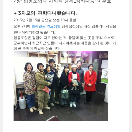
7장: 협동조합과 사회적 경제_정리나눔: 이훈호
+ 3차모임_견학다녀왔습니다.
2013년 2월 15일 금요일 오전 10시 출발
오후 2시에
함께걸음 의료생협
강봉심선생님 대신 김슬기이사님을
만나 이야기하고 왔습니다.
협동조합은 정답이 따로 없다는 것.
꿈뜰에 맞는 옷을 우리 스스로
공부하면서 차근차근 만들어 나가야겠다는 마음을 갖게 된 것이 가
장 큰 수확이 아닐까 싶습니다.