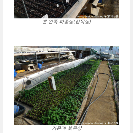
맨 왼쪽 파종상(삽목상)
가운데 꽃온상