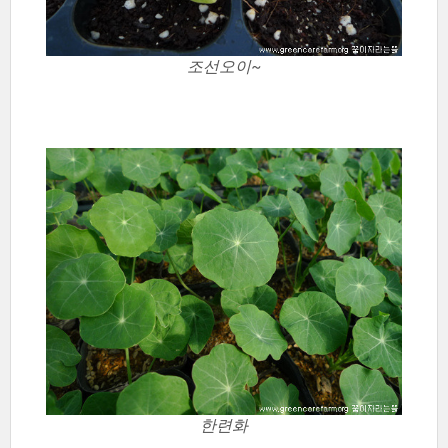
조선오이~
한련화