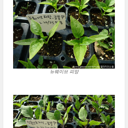
뉴웨이브 피망