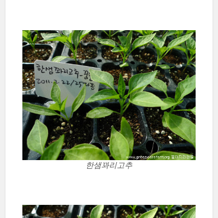
한샘꽈리고추