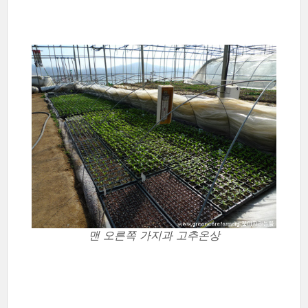
맨 오른쪽 가지과 고추온상