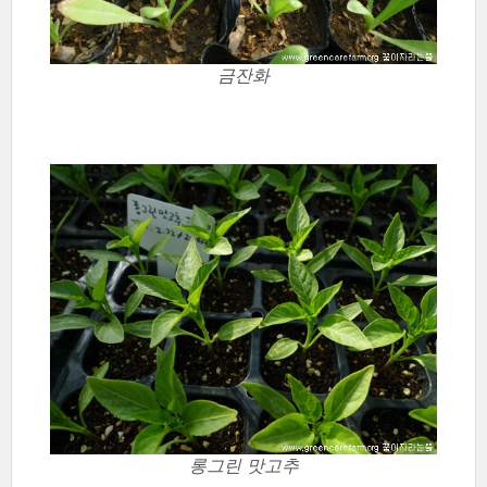
금잔화
롱그린 맛고추