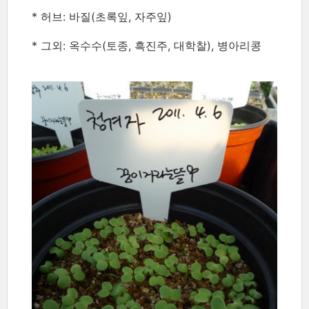
* 허브: 바질(초록잎, 자주잎)
* 그외: 옥수수(토종, 흑진주, 대학찰), 병아리콩