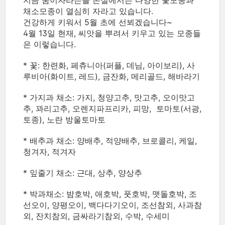
지금 꿈이자라는뜰 온실에서는 다양한 꽃모종과
채소모종이 열심히 자라고 있습니다.
건강하게 키워서 5월 초에 선뵈겠습니다~
4월 13일 현재, 씨앗을 뿌려서 키우고 있는 모종들
은 이렇습니다.
* 꽃: 한련화, 페츄니아(퍼플, 데님, 아이보리), 사
루비아(화이트, 레드), 금잔화, 메리골드, 해바라기
* 가지과 채소: 가지, 청양고추, 맛고추, 오이맛고
추, 꽈리고추, 오렌지파프리카, 피망, 토마토(서광,
토종), 노란 방울토마토
* 배추과 채소: 양배추, 적양배추, 브로콜리, 케일,
청겨자, 적겨자
* 잎줄기 채소: 근대, 상추, 양상추
* 박과채소: 밤호박, 애호박, 풋호박, 맷돌호박, 조
선오이, 양평오이, 백다다기오이, 조선참외, 사과참
외, 잔치참외, 금싸라기참외, 수박, 수세미