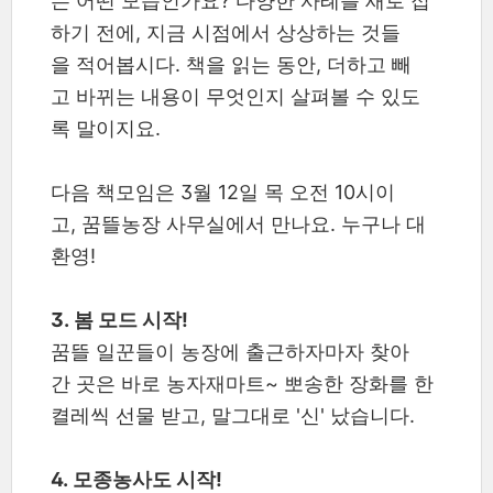
는 어떤 모습인가요? 다양한 사례를 새로 접
하기 전에, 지금 시점에서 상상하는 것들
을 적어봅시다. 책을 읽는 동안, 더하고 빼
고 바뀌는 내용이 무엇인지 살펴볼 수 있도
록 말이지요.
다음 책모임은 3월 12일 목 오전 10시이
고, 꿈뜰농장 사무실에서 만나요. 누구나 대
환영!
3. 봄 모드 시작!
꿈뜰 일꾼들이 농장에 출근하자마자 찾아
간 곳은 바로 농자재마트~ 뽀송한 장화를 한
켤레씩 선물 받고, 말그대로 '신' 났습니다.
4. 모종농사도 시작!