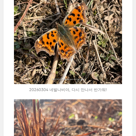
20260304 네발나비야, 다시 만나서 반가워!