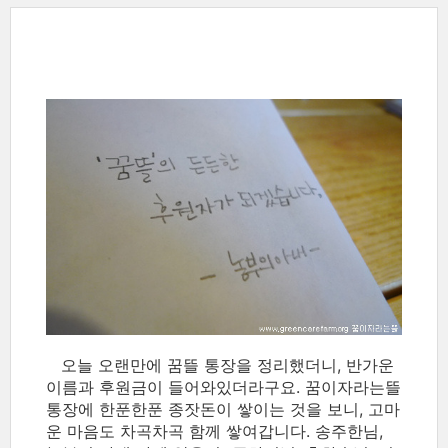
오늘 오랜만에 꿈뜰 통장을 정리했더니, 반가운
이름과 후원금이 들어와있더라구요. 꿈이자라는뜰
통장에 한푼한푼 종잣돈이 쌓이는 것을 보니, 고마
운 마음도 차곡차곡 함께 쌓여갑니다. 송주한님,