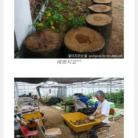
예쁘지요^^