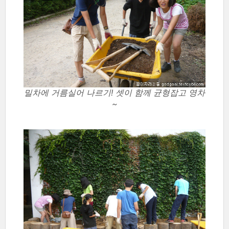
밀차에 거름실어 나르기! 셋이 함께 균형잡고 영차
~