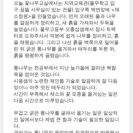
오늘 꽃나무교실에서는 지역교육관(풀무학교 입
구 꿈뜰 사무실이 있는 건물) 입구쪽 벽면앞에 <채
소정원>을 만들었습니다. 먼저 오래된 풀과 나무
를 깔끔하게 정리하고, 새 흙을 가져와서 두둑을
높였습니다. 풀무고등부 오홍섭샘께서 잠시 트랙
터로 도와주셔서 덕분에 쉽게 나무를 정리하고, 흙
을 채웠습니다. 그리고 나선 흙을 벽쪽으로 밀어올
린 뒤 굵은 통나무를 옮겨와서 테두리를 두른 뒤,
흙을 평평하게 골랐습니다.
통나무는 전공부에서 지난 늦가을에 잘라낸 백합
목을 얻어온 것입니다.
시용샘의 노련한 체인톱 기술로 말끔하게 잘 다듬
었더니 아주 멋진 테두리가 되었습니다.
시간이 부족해서 채소와 꽃 모종을 옮겨심는 일은
다음 시간으로 미루었습니다.
무겁고 굵은 통나무를 굴려서 옮기는 일은 일상적
인 일에서보다 제법 큰 힘과 기술이 필요한 일입니
다.
굴러가는 통나무의 움직임에 직관적으로 반응해서