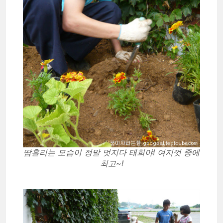
땀흘리는 모습이 정말 멋지다 태희야! 여지껏 중에
최고~!