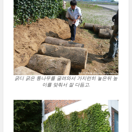
굵디 굵은 통나무를 굴려와서 가지런히 놓은뒤 높
이를 맞춰서 잘 다듬고.