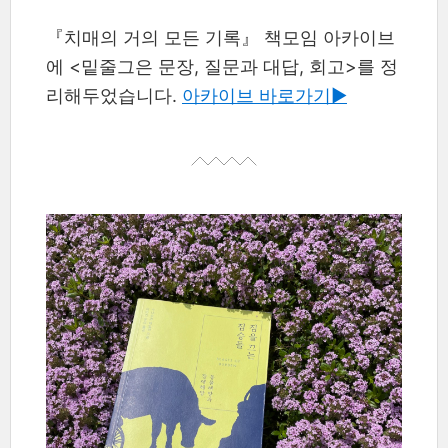
『치매의 거의 모든 기록』 책모임 아카이브
에 <밑줄그은 문장, 질문과 대답, 회고>를 정
리해두었습니다.
아카이브 바로가기▶︎