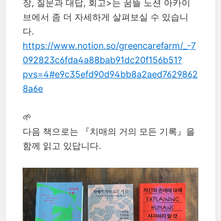
장, 질문과 대답, 회고>는 꿈뜰 노션 아카이
브에서 좀 더 자세하게 살펴보실 수 있습니
다.
https://www.notion.so/greencarefarm/_-7
092823c6fda4a88bab91dc20f156b51?
pvs=4#e9c35efd90d94bb8a2aed7629862
8a6e
🌱
다음 책으로는 『치매의 거의 모든 기록』을
함께 읽고 있답니다.