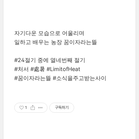
자기다운 모습으로 어울리며
일하고 배우는 농장 꿈이자라는뜰
#24절기 중에 열네번째 절기
#처서 #處暑 #LimitofHeat
#꿈이자라는뜰 #소식을주고받는사이
1
구독하기