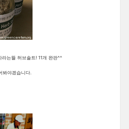
라는뜰 허브솔트! 11개 완판^^
들어봐야겠습니다.