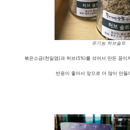
유기농 허브솔트
볶은소금(천일염)과 허브(5%)를 섞어서 만든 꿈이자
반응이 좋아서 앞으로 더 많이 만