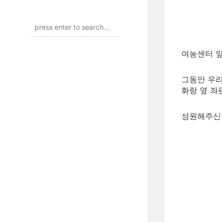
여농센터 
그동안 우리
화랑 옆 좌
성원해주신 