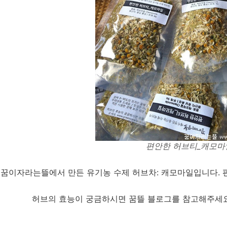
편안한 허브티_캐모마
꿈이자라는뜰에서 만든 유기농 수제 허브차: 캐모마일입니다. 
허브의 효능이 궁금하시면 꿈뜰 블로그를 참고해주세