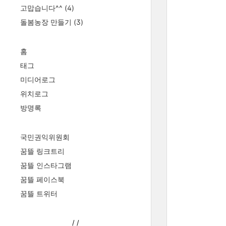
고맙습니다^^
(4)
돌봄농장 만들기
(3)
홈
태그
미디어로그
위치로그
방명록
국민권익위원회
꿈뜰 링크트리
꿈뜰 인스타그램
꿈뜰 페이스북
꿈뜰 트위터
/
/