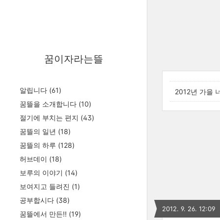
꿈이자라는뜰
알립니다
(61)
2012년 가을
꿈뜰을 소개합니다
(10)
절기에 부치는 편지
(43)
꿈뜰의 일년
(18)
꿈뜰의 하루
(128)
허브데이
(18)
보루의 이야기
(14)
보여지고 들려진
(1)
공부합시다
(38)
2012. 9. 26. 12:09
꿈뜰에서 만든!!
(19)