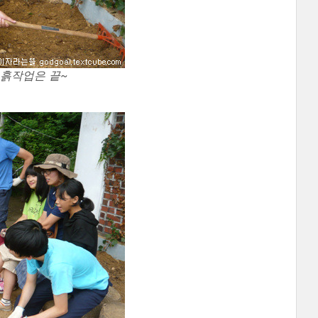
 흙작업은 끝~