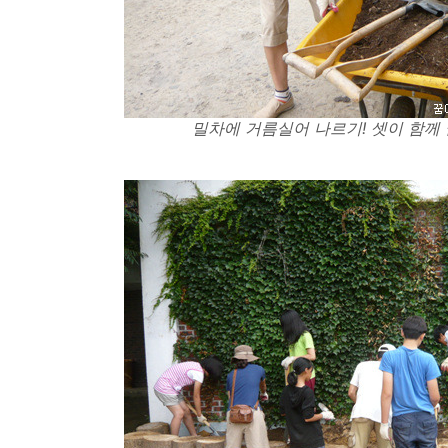
밀차에 거름실어 나르기! 셋이 함께