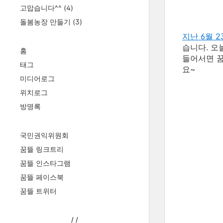
고맙습니다^^
(4)
돌봄농장 만들기
(3)
지난 6월 2
습니다. 오
홈
들어서면 꿈
태그
요~
미디어로그
위치로그
방명록
국민권익위원회
꿈뜰 링크트리
꿈뜰 인스타그램
꿈뜰 페이스북
꿈뜰 트위터
/
/