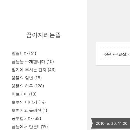
꿈이자라는뜰
알립니다
(61)
<꽃나무교실>
꿈뜰을 소개합니다
(10)
절기에 부치는 편지
(43)
꿈뜰의 일년
(18)
꿈뜰의 하루
(128)
허브데이
(18)
보루의 이야기
(14)
보여지고 들려진
(1)
공부합시다
(38)
2010. 6. 30. 11:00
꿈뜰에서 만든!!
(19)