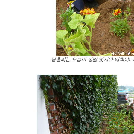
땀흘리는 모습이 정말 멋지다 태희야! 