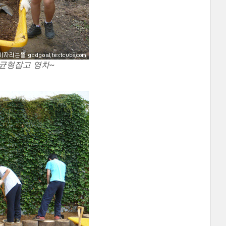
 균형잡고 영차~