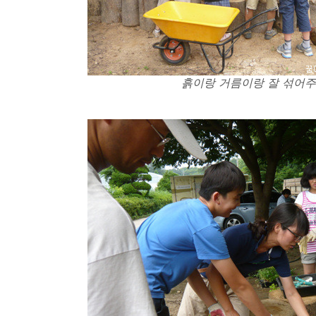
흙이랑 거름이랑 잘 섞어