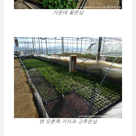
가운데 꽃온상
맨 오른쪽 가지과 고추온상