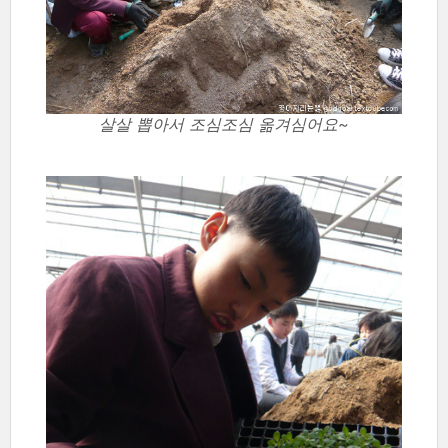
살살 뽑아서 조심조심 옮겨심어요~