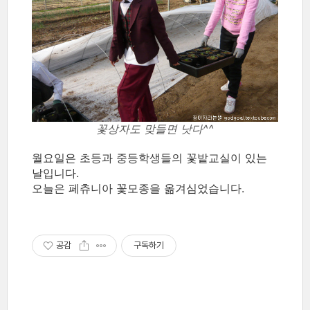
꽃상자도 맞들면 낫다^^
월요일은 초등과 중등학생들의 꽃밭교실이 있는
날입니다.
오늘은 페츄니아 꽃모종을 옮겨심었습니다.
공감
구독하기