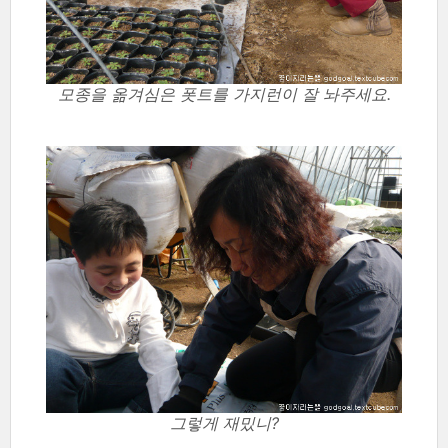
모종을 옮겨심은 폿트를 가지런이 잘 놔주세요.
그렇게 재밌니?