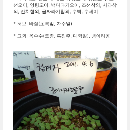
선오이, 양평오이, 백다다기오이, 조선참외, 사과참
외, 잔치참외, 금싸라기참외, 수박, 수세미
* 허브: 바질(초록잎, 자주잎)
* 그외: 옥수수(토종, 흑진주, 대학찰), 병아리콩