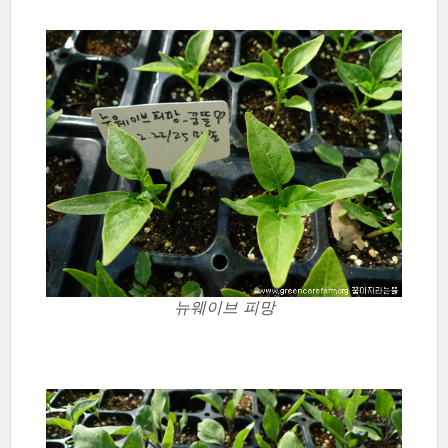
뉴웨이브 피망