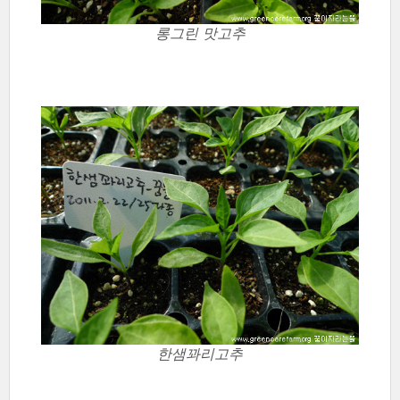
롱그린 맛고추
한샘꽈리고추