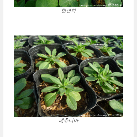
한련화
페츄니아