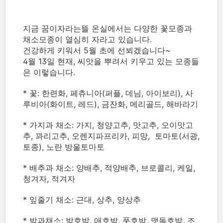
지금 꿈이자라는뜰 온실에서는 다양한 꽃모종과
채소모종이 열심히 자라고 있습니다.
건강하게 키워서 5월 초에 선뵈겠습니다~
4월 13일 현재, 씨앗을 뿌려서 키우고 있는 모종들
은 이렇습니다.
* 꽃: 한련화, 페츄니아(퍼플, 데님, 아이보리), 사
루비아(화이트, 레드), 금잔화, 메리골드, 해바라기
* 가지과 채소: 가지, 청양고추, 맛고추, 오이맛고
추, 꽈리고추, 오렌지파프리카, 피망, 토마토(서광,
토종), 노란 방울토마토
* 배추과 채소: 양배추, 적양배추, 브로콜리, 케일,
청겨자, 적겨자
* 잎줄기 채소: 근대, 상추, 양상추
* 박과채소: 밤호박, 애호박, 풋호박, 맷돌호박, 조