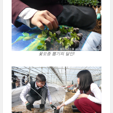
꽃모종 뽑기의 달인!