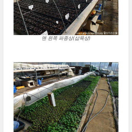
맨 왼쪽 파종상(삽목상)