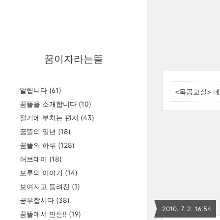
꿈이자라는뜰
알립니다
(61)
<목공교실> 
꿈뜰을 소개합니다
(10)
절기에 부치는 편지
(43)
꿈뜰의 일년
(18)
꿈뜰의 하루
(128)
허브데이
(18)
보루의 이야기
(14)
보여지고 들려진
(1)
공부합시다
(38)
2010. 7. 2. 16:54
꿈뜰에서 만든!!
(19)