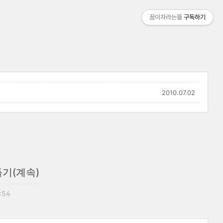
꿈이자라는뜰
구독하기
2010.07.02
기(계속)
6:54