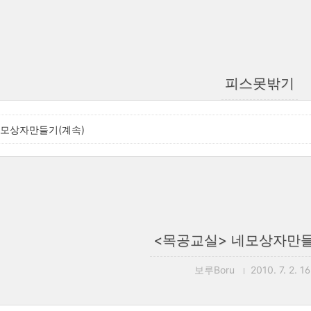
피스못밖기
네모상자만들기(계속)
<목공교실> 네모상자만들
보루Boru
2010. 7. 2. 1