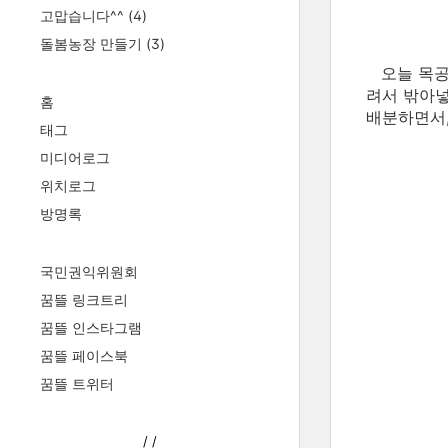
고맙습니다^^
(4)
돌봄농장 만들기
(3)
오늘 목공
려서 밖아넣
홈
배분하면서,
태그
미디어로그
위치로그
방명록
국민권익위원회
꿈뜰 링크트리
꿈뜰 인스타그램
꿈뜰 페이스북
꿈뜰 트위터
/
/