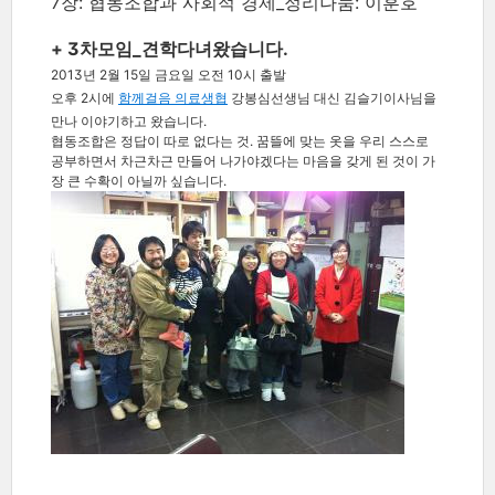
7장: 협동조합과 사회적 경제_정리나눔: 이훈호
+ 3차모임_견학다녀왔습니다.
2013년 2월 15일 금요일 오전 10시 출발
오후 2시에
함께걸음 의료생협
강봉심선생님 대신 김슬기이사님을
만나 이야기하고 왔습니다.
협동조합은 정답이 따로 없다는 것.
꿈뜰에 맞는 옷을 우리 스스로
공부하면서 차근차근 만들어 나가야겠다는 마음을 갖게 된 것이 가
장 큰 수확이 아닐까 싶습니다.