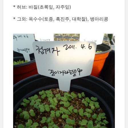
* 허브: 바질(초록잎, 자주잎)
* 그외: 옥수수(토종, 흑진주, 대학찰), 병아리콩