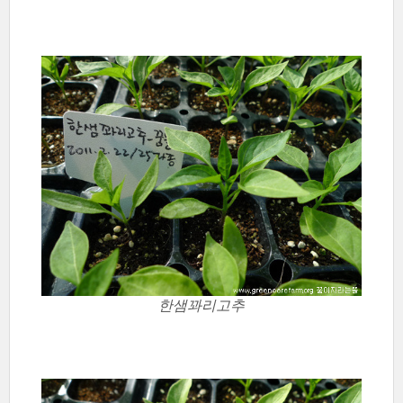
한샘꽈리고추