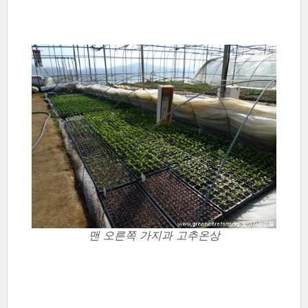
맨 오른쪽 가지과 고추온상