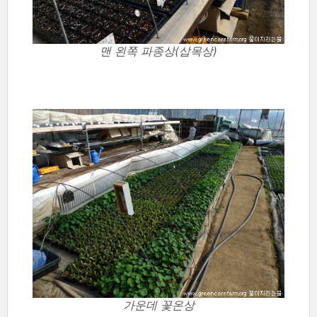
맨 왼쪽 파종상(삽목상)
가운데 꽃온상