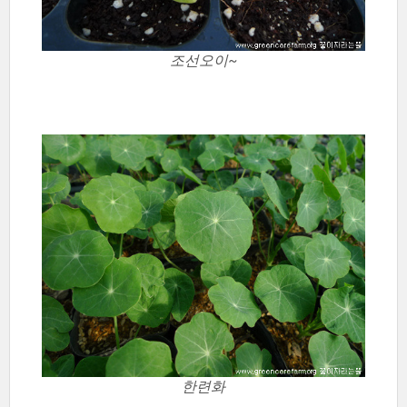
조선오이~
한련화