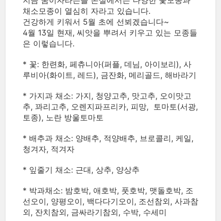
지금 꿈이자라는뜰 온실에서는 다양한 꽃모종과
채소모종이 열심히 자라고 있습니다.
건강하게 키워서 5월 초에 선뵈겠습니다~
4월 13일 현재, 씨앗을 뿌려서 키우고 있는 모종들
은 이렇습니다.
* 꽃: 한련화, 페츄니아(퍼플, 데님, 아이보리), 사
루비아(화이트, 레드), 금잔화, 메리골드, 해바라기
* 가지과 채소: 가지, 청양고추, 맛고추, 오이맛고
추, 꽈리고추, 오렌지파프리카, 피망, 토마토(서광,
토종), 노란 방울토마토
* 배추과 채소: 양배추, 적양배추, 브로콜리, 케일,
청겨자, 적겨자
* 잎줄기 채소: 근대, 상추, 양상추
* 박과채소: 밤호박, 애호박, 풋호박, 맷돌호박, 조
선오이, 양평오이, 백다다기오이, 조선참외, 사과참
외, 잔치참외, 금싸라기참외, 수박, 수세미