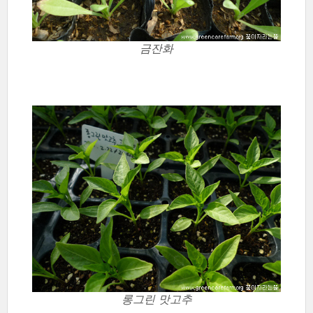
금잔화
롱그린 맛고추