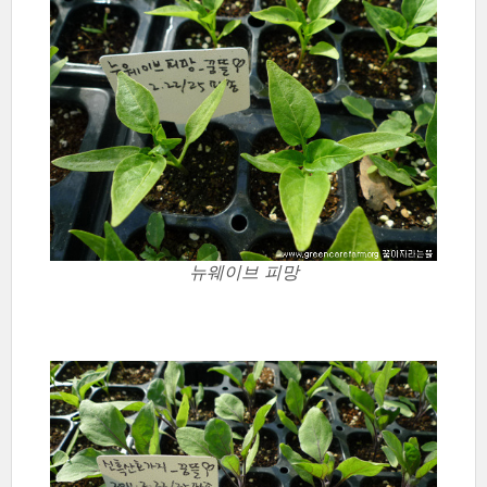
뉴웨이브 피망