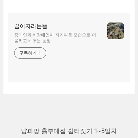
꿈이자라는뜰
장애인과 비장애인이 자기다운 모습으로 어
울리고 배우는 농장
구독하기
양파망 ‪‎흙부대집‬ 쉼터짓기 1~5일차