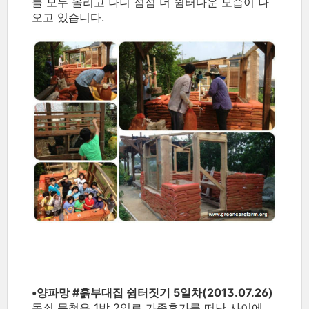
를 모두 올리고 나니 점점 더 쉼터다운 모습이 나
오고 있습니다.
•양파망 ‪#‎흙부대집‬ 쉼터짓기 5일차(2013.07.26)
돌쇠 문철은 1박 2일로 가족휴가를 떠난 사이에,