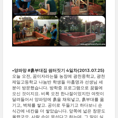
•양파망 ‪#‎흙부대집‬ 쉼터짓기 4일차(2013.07.25)
오늘 오전, 꿈이자라는뜰 농장에 광천중학교, 광천
제일고등학교 나눔반 학생들 아홉명과 선생님 세
분이 방문했습니다. 방학중 프로그램으로 꿈뜰에
오신 것이지요. 비록 오전 한나절이었지만 여럿이
달려들어서 양파망에 흙을 채워넣고, 흙부대를 옮
기고, 벽체를 쌓고. 공이로 두들기고 하다보니 순
식간에 네칸을 더 쌓았습니다. 앞쪽에 넓은 창문도
올렸구요. 사람 손이 무섭다고 하는데, 그 말이 실