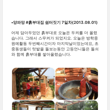
•양파망 ‪#‎흙부대집‬ 쉼터짓기 7일차(2013.08.01)
어제 담아두었던 흙부대로 오늘은 두켜를 더 올렸
습니다. 그래서 스무켜가 되었지요. 오늘은 방학중
원예활동 두번째시간이자 마지막날이었는데요, 초
중동생들이 텃밭을 돌보는동안 고등언니들은 돌쇠
와 함께 흙부대를 쌓아올렸습니다.