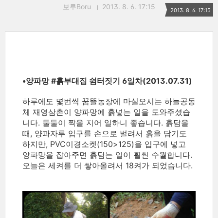
보루Boru
2013. 8. 6. 17:15
2013. 8. 6. 17:15
•양파망 ‪#‎흙부대집‬ 쉼터짓기 6일차(2013.07.31)
하루에도 몇번씩 꿈뜰농장에 마실오시는 하늘공동
체 재영삼촌이 양파망에 흙넣는 일을 도와주셨습
니다. 둘둘이 짝을 지어 일하니 좋습니다. 흙담을
때, 양파자루 입구를 손으로 벌려서 흙을 담기도
하지만, PVC이경소켓(150>125)을 입구에 넣고
양파망을 잡아주면 흙담는 일이 훨씬 수월합니다.
오늘은 세켜를 더 쌓아올려서 18켜가 되었습니다.