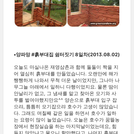
•양파망 ‪#‎흙부대집‬ 쉼터짓기 8일차(2013.08.02)
오늘도 마실나온 재영삼촌과 함께 둘둘이 짝을 지
어 열심히 흙부대를 만들었습니다. 오랜만에 해가
쨍쨍하게 나와서 무척 더운 날이었지만, 그나마 나
무그늘 아래에서 일하니 다행이었지요. 물론 땀이
안날리가 없고, 그 냄새를 맡고 찾아온 모기와 사
투를 벌여야했지만요^^ 양손으로 흙부대 입구 잡
으랴, 틈틈히 모기잡으랴 호수가 고생이 많았습니
다. 그래도 며칠째 같은 일을 하면서 호수가 일하
는 요령이 많이 늘었습니다. 오늘은 호수가 꿈뜰농
장에서 현장실습을 하는 마지막날이었는데요, 힘
들지 않았냐고 물으니 할만했다고, 나머지 흙부대