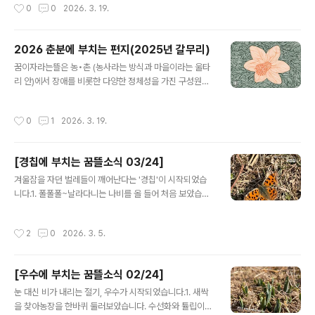
작성시간
0
0
2026. 3. 19.
에서부터 시작해야지요. 의무감이나..
년을 갈무리하는편지를 공유합니다. 꿈뜰의 한 해 활동과
살림살이가 궁금하시면 블로그에 올려놓은 를 살펴주세요.
http://www.greencarefarm.org/3603. 후원을 보내
2026 춘분에 부치는 편지(2025년 갈무리)
주신이웃들에게 우편과 인편으로 춘분에 부치는 편지와 엽
글 내용
서를 배달하고 있어요. 일주일이 지나도 편지를 받지 못하
꿈이자라는뜰은 농•촌 (농사라는 방식과 마을이라는 울타
셨다면, 꿈뜰 일꾼들에게 이야기해주세요.4. 여러분의 소
리 안)에서 장애를 비롯한 다양한 정체성을 가진 구성원들
식이궁금해요. 따뜻한 관심과 응원의 메세지는 활동을 지
이, 스스로를 살피고 서로를 보살피는 법을 익히며, 자기다
속하는데 아주 큰 힘이 됩니다. 편지를 읽은 소감이나 여러
운 모습으로 살아가는 좋은 삶을 함께 만들어 가는 농장입
작성시간
0
1
2026. 3. 19.
분의 안부를 전해주..
니다 다정한 목격자가 되어주시고, 따뜻한 지지와 후원을
보내주 이웃들에게 고마운 마음을 전합니다. 덕분에 2025
년 한 해를 잘 살았습니다. 엔 ① 2026년의 도전은 무엇인
[경칩에 부치는 꿈뜰소식 03/24]
지, ② 2025년을 어떻게 살았는지, ③ 동지에서 춘분사이
글 내용
엔 어떤 일이 있었는지, ④ AI와 기술, 관찰과 기록에 대한
겨울잠을 자던 벌레들이 깨어난다는 '경칩'이 시작되었습
공부, ⑤ 꿈뜰 일꾼들이 겨울 지내고 봄을 맞이하는 이야기
니다.1. 폴폴폴~날라다니는 나비를 올 들어 처음 보았습니
를 담아 보냅니다. 👏🏻 2026년에도 꿈이자라는뜰은,자
다. 반가운 마음에 조심스럽게 다가가 기념 사진도 찍었지
기다운 모습으로 어울리며 함께 일하고 배우는 교육•교류
요. 우수와 경칩사이에 눈과 비가 두 번 내렸고, 그 덕분인
작성시간
2
0
2026. 3. 5.
•농사•조합 활동을 지속하..
지 튤립과 수선화가 많이 올라왔습니다.2. 『죽은 다음』 책
모임에서수집한 문장과 질문을 공유합니다.❝무엇을 좋은
죽음이라 할 수 있을까? 2020년 보건복지부 노인실태조
[우수에 부치는 꿈뜰소식 02/24]
사에 따르면 노인들이 바라는 죽음은 가족이나 지인에게
글 내용
부담을 주지 않고, 신체적 정신적으로 고통이 없는, 스스로
눈 대신 비가 내리는 절기, 우수가 시작되었습니다.1. 새싹
정리하는, 가족과 함께 맞이하는 죽음이다. 그렇다면 ‘좋은
을 찾아농장을 한바퀴 둘러보았습니다. 수선화와 튤립이