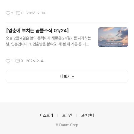
죽음’ 저 반대편에 있는, 사람들이 바라지 않는 죽음은 이런
올라오기 시작하네요.봄이 오고 날이 풀리면 얼었던 땅이
것이겠다. 외로운 죽음, 비참한 죽음, 갑작스러운 죽음. 29
녹으면서 한동안 질척이기 마련이고, 장화에 두껍게 달라
작성시간
2
0
2026. 2. 18.
p🤔내가 맞이하고 싶은 ..
붙는 흙을 떼어내는게 귀찮은 일이었는데, 올 해는 흙을 밟
는 느낌이 다릅니다. 푸석하게 말라있어요.지난 겨울, 홍동
엔 눈이 거의 오지 않았습니다. 일기예보를 살펴보니, 당분
[입춘에 부치는 꿈뜰소식 01/24]
간은 평년보다 따뜻하고 강수량이 적을 거라고 합니다. 겨
글 내용
울 가뭄이 봄 가뭄으로 이어질 것 같아요.2. 책모임에서새
오늘 2월 4일은 봄의 문턱이자 새로운 24절기를 시작하는
롭게 읽을 책은 기록노동자 희정님이 지은 『죽은 다음』입
날, 입춘입니다. 1. 입춘방을 붙여요. 새 봄 새 기운 온 마을
니다.죽음과 장례. 사람이라면 누구나 한번(이 아니라 여러
가득! 홍순명 선생님이 2011년에 나눠주신 입춘방 글귀에
번) 겪을 일이 분명한데, 직접 겪기 전까진 나와 상관없는
서 가져왔어요. 입춘대길도 좋지만, 요즘의 마음과 바람을
작성시간
1
0
2026. 2. 4.
일로 여기거나, 겪더라도 마음을 깊..
담아 한글로 적어보는 것은 어떨까요? 계절감 한 스푼 넣어
주면 더 좋고요. 2. 사람을 돕는 기술 테크포임팩트캠퍼스
에 참여한 학생들과의 회고모임을 준비하면서 읽은 『경험
더보기
의 멸종』에서 수집한 문장을 공유합니다. ❝설득 기술의 황
금율 - 당신이 만든 기술이, 사용자에게 권하는 행동이 당
신 자신에게 권하고 싶지 않은 행동은 아닌지 자문해야 한
다.+ 꿈뜰도 황금률을 가지고 있어요. 꿈뜰이 발신하는 이
야기를 동료 구성원들이 보았을 때 – 이해 될 만큼 쉬운가?
불편하거나 부끄러..
의안내
티스토리
로그인
고객센터
© Daum Corp.