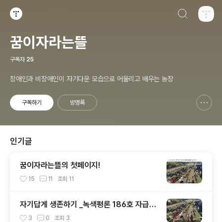
검색하기
티스토리
꿈이자라는뜰
구독자
25
장애인과 비장애인이 자기다운 모습으로 어울리고 배우는 농장
구독하기
방명록
신고하기 레이어
열기
인기글
꿈이자라는뜰의 첫페이지!
15
11
조회
11
자기답게 생존하기 _녹색평론 186호 자급을
생각한다(5)
3
0
조회
3