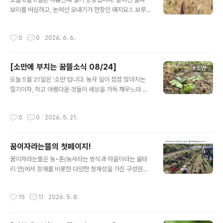
부터 5월 25일 사이에, 24장의 엽서에 을 모았습니다아이
보리를 바심하고, 논에선 모내기가 한창인 때지요.1. 보루는
를 위한 정신의학다카카와 가즈히로 지음, 열린책들 펴
요즘제3의 장소에 꽂혀 있습니다. 제1의 장소(집), 제2의
냄❝아동 정신 의학은 아이에게 어떤 병이 있는가를 진단di
장소(일터)와 구분해서 제3의 장소는 ‘긴장을 풀고 다양한
작성시간
0
0
2026. 6. 6.
agnosis하는 ..
인간관계를 즐길 수 있는 장소’를 말합니다.진짜 제3의 장
소라면 다양한 정체성을 가진 사람들 또한 어려움없이 접
근할 수 있고, 자기다운 모습으로 머물 수 있어야 합니다.
[소만에 부치는 꿈뜰소식 08/24]
장애인을 환대하고 모두에게 열려있는 곳이 어디 있을까
글 내용
생각해보니, 떠오르는 곳이 많지 않네요.하지제나 허브데
오늘 5월 21일은 '소만'입니다. 농사 일이 점점 많아지는
잇날, 장애와 상관없이 한데 어울려 좋은 시간을 만끽하는
절기이자, 작고 아름다운 것들이 세상을 가득 채우느라 바
모습을 보면서 ‘매일매일이 오늘 같기를’ 바라는 마음이 조
쁜 계절입니다.1. 이팝나무에 이어보라색 붓꽃, 화려한 작
금씩 커졌습니다. 그렇게 오랫동안 마음 속에서 키워온 꿈
약, 달콤한 스위트피, 귀여운 차이브꽃, 아찔한 향이 나는
작성시간
0
0
2026. 5. 21.
을 이제는 꺼내서 이웃들과 ..
찔레꽃과 아까시꽃, 반짝반짝 빛나는 어린 잎까지. 작고 아
름다운 것들 덕분에 눈과 코가 더 없이 즐겁습니다.2. 입하
와 소만사이에옮겨심고, 풀 깍고, 김매고, 덮어주는 일을 거
꿈이자라는뜰의 첫페이지!
의 매일 했습니다. 그러다 어제는 하루 종일 비가 왔어요.
글 내용
비 오기 전에 해야 할 일들을 잘 마친 덕분에 몸과 마음이
꿈이자라는뜰은 농•촌(농사라는 방식과 마을이라는 울타
한갓지고 편안합니다. 스페셜 땡스 투 산청간디고 28기^^
리 안)에서 장애를 비롯한 다양한 정체성을 가진 구성원들
3. 한 달에 한 번오도샘이랑 갓골빵집 풀무학교생협 정원
이, 스스로를 살피고 서로를 보살피는 법을 익히며, 자기다
을 가꾸기로 했어요. 그동안 마을이 꿈뜰을 다정하게 챙겨
운 모습으로 살아가는 좋은 삶을 함께 만들어 가는 곳입니
작성시간
15
11
2026. 5. 8.
주신 것처럼, 우리..
다.고등학교를 졸업하고 출근할 곳을 찾지 못한 발달장애
인은 대부분의 시간을 집에서 보냅니다. 관계가 점점 좁아
지는 악순환에 빠지면 세상과의 단절로 이어지기도 합니