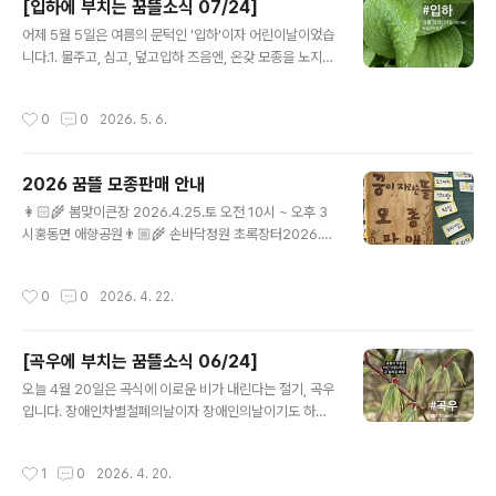
[입하에 부치는 꿈뜰소식 07/24]
다. 꿈이자라는뜰은 이 문제를 해결하기 위해, 발달장애청
글 내용
소년이 초중고 12년 동안 마을교사와 함께 텃밭을 가꾸는
어제 5월 5일은 여름의 문턱인 '입하'이자 어린이날이었습
농업교육과정을 만들었습니다. 텃밭농사와 기록농사를 지
니다.1. 물주고, 심고, 덮고입하 즈음엔, 온갖 모종을 노지에
으며 건강한 일꾼으로 성장하도록 도왔고, 마을에서 함께
내다 심습니다. 최저 기온이 10도 아래로 떨어지는 날이 있
살아가는 이웃 주민으로 자리잡기를 바랐습니다. 지난 17
지만, 서리를 맞아 죽는 일은 거의 없기 때문입니다. 올 봄
작성시간
0
0
2026. 5. 6.
년을 돌아보니, 농•촌이 제공하는 익숙한 관계와 안전한 ..
엔 많이 가물어서, 모종을 옮겨 심기 전후로 물을 듬뿍 챙겨
주고, 물기가 마르지 않도록 왕겨를 두껍게 덮어 주었습니
다.2. 자기다운 모습으로 어울리며,함께 일하고 배우는 농
2026 꿈뜰 모종판매 안내
장이라고 꿈뜰을 소개하곤 합니다. 장애인이든 비장애인이
글 내용
든, 아이든 어른이든, 자기다운 모습으로 살아가려면 우선
👩🏻‍🌾 봄맞이큰장 2026.4.25.토 오전 10시 ~ 오후 3
자신의 감정과 욕구를 온전하게 살필 수 있어야 합니다.익
시홍동면 애향공원👨🏼‍🌾 손바닥정원 초록장터2026.4.
숙한 일이 아니기에 도와주는 누군가가 필요하고, 안전한
26.일 오후 1시부터 ~성공회 예산교회🧙🏼‍♂ 꿈뜰 모종판매
시간과 장소가 필요하지요. 이번 어린이날에 발견한 '감정
2026.4.27.월부터 일주일판매시간 오전 9시 ~ 오후 6시
작성시간
0
0
2026. 4. 22.
타당화'에 대한 이야기..
점심시간 12 ~ 2시❤️ 꿈뜰 후원이웃들에게 꽃모종을 선물
로 드리고 싶어요.모종장에서 받아가셔도 되고, 주중 낮시
간에 농장으로 오셔도 됩니다. 일전에 나눠드린 꽃모종 쿠
[곡우에 부치는 꿈뜰소식 06/24]
폰을 가져오지 않으셔도 괜찮아요. 저희가 기억할게요!꿈
글 내용
뜰 모종목록 🌱 🌳 04.25.토 봄맞이큰장긴가지, 쇠뿔가
오늘 4월 20일은 곡식에 이로운 비가 내린다는 절기, 곡우
지, 서양가지, 큰빨강토마토, 빨강방울토마토, 노란방울토
입니다. 장애인차별철폐의날이자 장애인의날이기도 하지
마토, 블랙체리토마토, 노란참외, 사과참외, 애호박, 단호
요.1. 예쁘고 귀여운어린 잎들이 나무마다 마구마구 피어나
박, 다다기오이, 수세미, 스위트바질, 딜, 고수, 애플민..
고 있어요. 매화와 벚꽃이 지는 것은 아쉬운 일이지만, 새롭
작성시간
1
0
2026. 4. 20.
게 돋은 어린 잎의 매력 또한 굉장하니 한 번 가까이 다가가