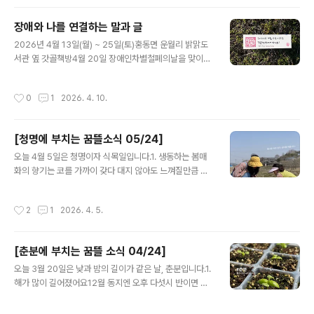
보세요.2. 장애인차별철폐의날을맞아 꿈뜰은 '장애와 나를
연결하는 말과 글' 전시를 준비했어요. 4월 25일 토요일까
장애와 나를 연결하는 말과 글
지, 홍동면 밝맑도서관 옆 갓골책방에서 만나요.말과 글이
글 내용
모든 것을 담아낼 순 없지만, 때론 한마디 말과 글이 새로운
2026년 4월 13일(월) ~ 25일(토)홍동면 운월리 밝맑도
세계를 열어주는 열쇠가 되기도 합니다. 모쪼록 ‘나와 이웃
서관 옆 갓골책방4월 20일 장애인차별철폐의날을 맞이하
과 우리에게 연결되어 있는 장애’를 새롭게 만나고 발견하
여 ‘장애와 나를 연결하는 말과 글’을 한데 모아 공유하는
는 멋진 일들이 잔뜩 일어나기를 바랍니다. 엽서에 적어 전
자리를 열었습니다. 말과 글이 모든 것을 담아낼 순 없지만,
작성시간
0
1
2026. 4. 10.
시하는 글들 중에 일부..
때론 한마디 말과 글이 새로운 세계를 열어주는 열쇠가 되
기도 합니다. 모쪼록 ‘나와 이웃과 우리에게 연결되어 있는
장애’를 새롭게 발견하고 만나는 멋진 일들이 잔뜩 일어나
[청명에 부치는 꿈뜰소식 05/24]
기를 바랍니다. 🙏🏼💡 장애와 나를 연결하는 말과 글, 사
글 내용
람들과 나누고 싶은 밑줄과 책이 있다면 꿈뜰 일꾼들에게
오늘 4월 5일은 청명이자 식목일입니다.1. 생동하는 봄매
소개해주세요. 답글로 전해주셔도 좋고, 전시 기간 중에 갓
화의 향기는 코를 가까이 갖다 대지 않아도 느껴질만큼 진
골책방에 오셔서 빈 엽서에 직접 적어주셔도 좋습니다. 마
해요. 정원을 가득 채우는 달콤한 냄새와 벌들의 붕붕거리
감기한은 전시 끝나는 25일까지, 분량은 엽서에 옮겨적을
는 날개짓 소리는 춘분과 청명 사이에 맛볼 수 있는 큰 즐거
작성시간
2
1
2026. 4. 5.
만치. 꿈뜰 일꾼들에..
움이었습니다.2. 봄학기 텃밭수업을시작했어요. 올 해 텃
밭 농사와 기록 농사 모두 대풍이기를, 작은 변화를 알아차
리고 직접 만들어 내는 소중한 경험들이 차곡차곡 쌓이기
[춘분에 부치는 꿈뜰 소식 04/24]
를, 모쪼록 생동감 있고 호기심 많고 다정한 어른으로 청소
글 내용
년들 곁에 머물 수 있기를! 함께 빌어주세요^^3. 냉이가 맞
오늘 3월 20일은 낮과 밤의 길이가 같은 날, 춘분입니다.1.
는지 잘 모르겠으면 냄새를 한번 맡아보렴! 3월 논학교에
해가 많이 길어졌어요12월 동지엔 오후 다섯시 반이면 깜
찾아온 어린이집 아이들과 갓골 논밭에서 냉이를 캤어요.
깜했는데, 요즘은 여섯시 반에도 날이 훤한 느낌이에요. 공
냉이전을 부쳐서 맛도 보았구요.“농업에 대한 애착은 입맛
기는 조금 차갑지만, 햇살이 따뜻하니 좋습니다.2. 2025