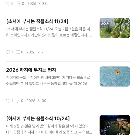
작성시간
0
0
2026. 7. 23.
발달장애를 고려..
에 4일 빼고 계속 비가 왔네요.비가 그치면, 그 틈을 놓칠새
라 부지런히 김을 매고 풀을 깍고 농장을 돌봅니다. 아무래
도 비가 오면 바깥 일이 어려우니까요.비에도 지지 않고, 바
[소서에 부치는 꿈뜰소식 11/24]
람에도 지지 않고, 여름 더위에도 지지 마시길, 모쪼록 건강
글 내용
하고 무탈하게 여름을 나시길 빌어요 _()_2. 장애와 마을
[소서에 부치는 꿈뜰소식 11/24]오늘 7월 7일은 작은 더
전지구적 선언약칭 '장마전선' 모임이 결성되었어요. 마을
위 소서입니다.1. 가만히 있어도땀이 흐르는 계절입니다. 무
에서 길을 찾고 싶어하는 발달장애 옹호인들이 지난 16일
더운 날씨는 사양하고 싶지만, 날이 더워야 열매들이 익을
대구 안심마을에 모였답니다.비슷한 지향에 다양한 모습으
테니, 그저 열심히 일한 다음 하루에 두 번 샤워하는 것으
작성시간
1
0
2026. 7. 7.
로 활동하는 제..
로!2. 모두를 위한제3의 장소를 만드는 일에 호응해주셔서
정말 고마워요! 최근엔 땅을 분할해서 구입하는 과정을 진
행하고 있습니다3. 백합 향기가참 좋습니다. 베르가못, 나
2026 하지에 부치는 편지
비바늘꽃, 다알리아, 글라디올러스, 루드베키아, 리아트리
글 내용
스, 참나리 등 여름 꽃은 정말이지 크고 화려합니다. 이번
꿈이자라는뜰은 장애인과 비장애인이 자기다운 모습으로
마르쉐에서 꽃다발에 대한 호응이 생각보다 좋았어요. 농
어울리며, 함께 일하고 배우는 농장입니다. 올 해 2026년
장에 다알리아를 좀 더 늘리고 싶어졌습니다.4. 마르쉐 지
엔 18명의 발달장애청소년들과 3명의 마을교사와 4명의
구농부시장서울숲에 다녀왔어요. 감자와 양파를 팔았고,
특수교사가 함께 텃밭을 가꾸고, 6명의 장애 + 비장애 일
작성시간
1
0
2026. 6. 30.
새롭게 만든 땀수건도 첫 선을..
꾼들이 꿈뜰에서 함께 농사를 짓고 있습니다. 🏡 모두를 위
한 제3의 장소2026년 여름, 꿈이자라는뜰이 ‘모두를 위한
제3의 장소’를 마련하는 일에 도전합니다. 제1의 장소(집),
[하지에 부치는 꿈뜰소식 10/24]
제2의 장소(일터)와 구분해서 제3의 장소는 ‘긴장을 풀고
글 내용
다양한 인간관계를 즐길 수 있는 장소’를 말합니다. 진짜 제
어제 6월 21일은 낮과 밤의 길이가 같은 날 '하지'였습니
3의 장소라면 다양한 정체성을 가진 사람들 또한 어려움없
다.1. 망종과 하지사이에어린 아이들과 모를 심고, 꺼먹보리