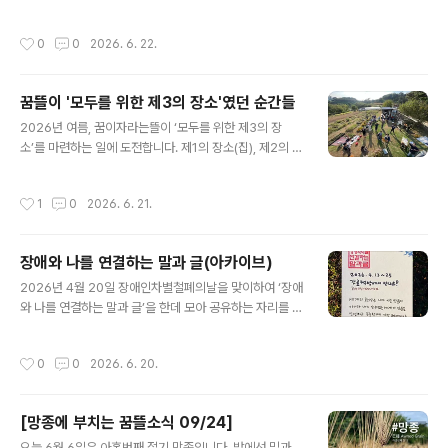
이 접근할 수 있고, 자기다운 모습으로 머물 수 있어야 합니
를 수확하고, 풀을 깍고 김을 맸습니다. 하지를 기념하며 맛
다. 장애인을 환대하고 모두에게 열려있는 곳이 어디 있을
있는 음식을 나눠먹고, 시를 읽고, 춤을 추고, 모닥불에 둘
작성시간
0
0
2026. 6. 22.
까 생각해보니, 떠..
러앉아 웃고 떠드는 즐거운 시간도 가졌습니다.2. 꿈이자
라는뜰이'모두를 위한 제3의 장소'였던 순간들을 한데 모
아 보았습니다. 꿈뜰의 도전에 동참하는 다섯가지 방법도
꿈뜰이 '모두를 위한 제3의 장소'였던 순간들
안내합니다.http://www.greencarefarm.org/370꿈
글 내용
뜰은 기본적으로 농사를 짓는 농장이지만, 함께 땀흘리는
2026년 여름, 꿈이자라는뜰이 ‘모두를 위한 제3의 장
기쁨과 더불어 함께 어울리는 즐거움도 추구하는 곳입니
소’를 마련하는 일에 도전합니다. 제1의 장소(집), 제2의 장
다. 꿈뜰을 통해 더 많은 사람들이 더 자주 어울릴 수 있기
소(일터)와 구분해서 제3의 장소는 ‘긴장을 풀고 다양한 인
를 빌어주시고, '모두를 위한 제3의 장소'를 만드는 일에 참
간관계를 즐길 수 있는 장소’를 말합니다.그동안 꿈이자라
작성시간
1
0
2026. 6. 21.
여해 주시길 ..
는뜰 농장이 '모두를 위한 제3의 장소'였다고 여겨지는 순
간들을 먼저 공유합니다. 이어서 아래에 꿈뜰이 만들고자
하는 '모두를 위한 제3의 장소'에 대한 설명과 이 작업에 참
장애와 나를 연결하는 말과 글(아카이브)
여하는 다섯가지 방법을 소개합니다. 마지막 부분까지 섬
글 내용
세하게 살펴주시길 부탁드려요 _()_모두를 위한 제3의 장
2026년 4월 20일 장애인차별철폐의날을 맞이하여 ‘장애
소2026년 여름, 꿈이자라는뜰이 ‘모두를 위한 제3의 장
와 나를 연결하는 말과 글’을 한데 모아 공유하는 자리를 열
소’를 마련하는 일에 도전합니다. 제1의 장소(집), 제2의 장
었습니다. 말과 글이 모든 것을 담아낼 순 없지만, 때론 한
소(일터)와 구분해서 제3의 장소는 ‘긴장을 풀고 다양한 인
마디 말과 글이 새로운 세계를 열어주는 열쇠가 되기도 합
작성시간
0
0
2026. 6. 20.
간관계를 즐길 수..
니다. 모쪼록 ‘나와 이웃과 우리에게 연결되어 있는 장애’를
새롭게 발견하고 만나는 멋진 일들이 잔뜩 + 앞으로도 계
속 일어나기를 바랍니다. 🙏🏼🍀 수집하고 전시한 엽서는
[망종에 부치는 꿈뜰소식 09/24]
인스타그램에서 살펴보실 수 있어요! 스토리 보러가기▶︎📝
글 내용
꿈뜰이 수집한 글귀를 한데 모았습니다.2026년 4월 13일
오늘 6월 6일은 아홉번째 절기 망종입니다. 밭에선 밀과