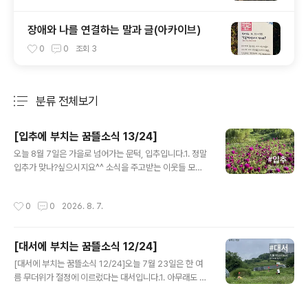
장애와 나를 연결하는 말과 글(아카이브)
0
0
조회
3
분류 전체보기
주요 글 목록
[입추에 부치는 꿈뜰소식 13/24]
글 내용
오늘 8월 7일은 가을로 넘어가는 문턱, 입추입니다.1. 정말
입추가 맞나?싶으시지요^^ 소식을 주고받는 이웃들 모두
더위에 지지 않고 무탈하시길 빕니다. 꿈뜰은 요즘, 농사일
은 이른 아침에, 낮엔 좀 쉬었다가, 오후엔 책상 일을 하며
작성시간
0
0
2026. 8. 7.
지내고 있어요.2. 모두를 위한 제3의 장소(줄여서) 모삼장
을 준비하면서 수집한 글귀 한 구절을 공유합니다.❝제3의
장소가 갖는 유쾌한 분위기 속에서 사람들은 서로를 알게
[대서에 부치는 꿈뜰소식 12/24]
되고 서로 좋아하게 되며 서로를 챙겨준다. 사람들이 서로
글 내용
를 챙긴다는 것은 서로의 복지에 관심을 가진다는 뜻이며,
[대서에 부치는 꿈뜰소식 12/24]오늘 7월 23일은 한 여
이는 어떤 정부 사업보다 훌륭한 복지 형태다. 상호 합의,
름 무더위가 절정에 이르렀다는 대서입니다.1. 아무래도 올
진정한 공감, 각자의 상황에 대한 실질적인 이해에 바탕을
해 무더위는이번 장마가 지나간 다음에 찾아오지 싶어요.
두고 있기 때문이다.레이 올든버그 『제3의 장소』 23p3.
홍동면 날씨 기록을 보니, 7일 소서부터 오늘까지 15일 중