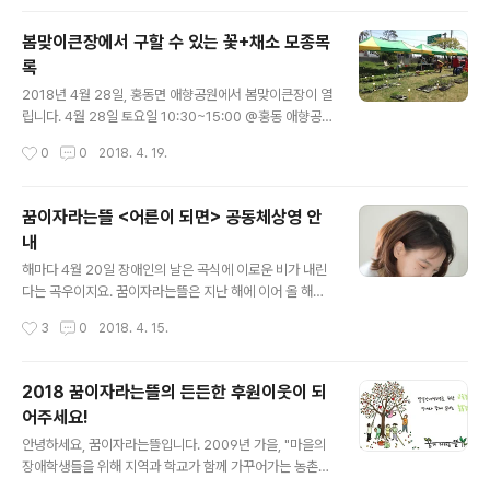
수 있어요^^
봄맞이큰장에서 구할 수 있는 꽃+채소 모종목
록
글 내용
2018년 4월 28일, 홍동면 애향공원에서 봄맞이큰장이 열
립니다. 4월 28일 토요일 10:30~15:00 @홍동 애향공
원 봄맞이큰장 모종장에는 현재까지 꿈이자라는뜰, 금창영
작성시간
0
0
2018. 4. 19.
님, 씨앗도서관, 행복농장, 교육농이 참가할 예정이고요, 당
일 판매할 모종목록을 아래와 같이 공유합니다. 살아있는
식물이다보니 품목엔 다소 변화가 있을 수 있어요~ * 봄맞
꿈이자라는뜰 <어른이 되면> 공동체상영 안
이 큰장에는 모종장 뿐만 아니라 아나바다 장터와 먹거리
내
장터도 함께 열립니다. 봄맞이 큰장은 지역센터 마을활력
글 내용
소와 홍성여성농업인센터가 주관하며, 홍동장곡 지역의 다
해마다 4월 20일 장애인의 날은 곡식에 이로운 비가 내린
양한 단체들이 함께 준비하고 있습니다. * 모종장 이용 팁:
다는 곡우이지요. 꿈이자라는뜰은 지난 해에 이어 올 해도
집에서 종이박스나 삽목상자를 가져오시면 들고 가시기 좋
동네 이웃들과 함께 볼 영화 한편을 준비했어요. 이번 영화
작성시간
3
0
2018. 4. 15.
아요~ * 동네최초 를 시행합니다.1. 먹거리장터에서 사용
는 우리 마음을 어떻게 적셔줄지, 또 영화를 보고나서 우리
되는 식기와 컵에 보증금 1천원이..
는 어떤 질문들을 가다듬게 될 지 기대가 되요. 공동체상영
안내 4월 20일 금, 늦은 7:30 홍동중학교 해누리관 무료
2018 꿈이자라는뜰의 든든한 후원이웃이 되
관람, 98분, 연령제한 없음 영화 끝나고 30분 찻집도 열려
어주세요!
요~ 이번 공동체 상영은 꿈뜰이 시작하고, 동네마실방 뜰,
글 내용
홍성여성농업인센터, 마을활력소가 함께 마련했습니다. 초
안녕하세요, 꿈이자라는뜰입니다. 2009년 가을, "마을의
대글 무한공유와 친구와 손잡고 함께 오기 대환영!!! + "어
장애학생들을 위해 지역과 학교가 함께 가꾸어가는 농촌형
른이 되면" 프로젝트 티저 영상과 생각많은 둘째언니가 텀
배움터와 일터"를 만들기 시작한 이래로, 꿈뜰에는 크고 작