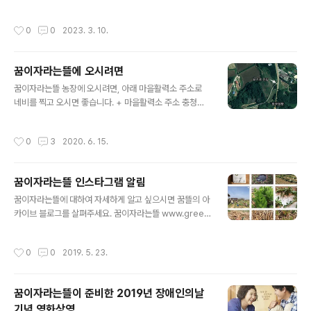
소장은한국 사회가 다양성과 포함의 가치가 실현되는 세상
로 합류했습니다. 돌아온 보루는 주5일 농장에 상주하며
으로 나아가기 위해 필요한 연구와 이를 바탕으로 다양성
풀타임 활동가로 일하기로 했습니다. 세번째 시즌을 준비
작성시간
0
0
2023. 3. 10.
훈련을 개발하고 교육을 실행하고 있습..
하면서, 꿈이자라는뜰이 궁극적으로 바라는 목표가 어떤
모습인지 자세히 살펴보았습니다. 꿈이자라는뜰의 새 로고
와 함께 소개합니다. (새로운 로고는 카카오임팩트와 아보
꿈이자라는뜰에 오시려면
카도의 도움으로 새롭게 디자인하였습니다) 꿈이자라는뜰
글 내용
은 장애인과 비장애인이 자기다운 모습으로 어울리고 배우
꿈이자라는뜰 농장에 오시려면, 아래 마을활력소 주소로
는 농장입니다. 우리의 궁극적인 목표는 ① 농사와 마을(농
네비를 찍고 오시면 좋습니다. + 마을활력소 주소 충청남
•촌)을 바탕으로 ② 장애를 비롯한 다양한 정체성을 가진
도 홍성군 홍동면 홍장남로 668 마을화력소에 도착하시
구성원들이 ③ 스스로를 살피고 서로를 보살피는 법을 익
면, 홍동면사무소에서 609번 지방도로를 따라 장곡 넘어
작성시간
0
3
2020. 6. 15.
히며 ④ 좋은 삶을 함께 만들어 나가는 것입니다. 지난..
가는 방향으로, 마을활력소와 홍동한우 홍동점을 지나자마
자, 소나무가 있는 오른쪽 샛길로 들어오세요. (샛길 입구에
하얀색 간판이 있어요) + 꿈이자라는뜰 주소 충남 홍성군
꿈이자라는뜰 인스타그램 알림
홍동면 운월리 739-1번지 (처음부터 꿈뜰 주소를 찍고 오
글 내용
시면, 어려운 길로 잘못 안내되는 경우가 종종 있습니다.)
꿈이자라는뜰에 대하여 자세하게 알고 싶으시면 꿈뜰의 아
꿈이자라는뜰 온라인 주소) 블로그 www.greencarefar
카이브 블로그를 살펴주세요. 꿈이자라는뜰 www.green
m.org 인스타그램 www.instagram.com/greencare
carefarm.org 꿈뜰 소식을 좀 더 자주 접하고 싶으시면
farm 페이스북 www.facebook.com/greencarefar
인스타그램과 페이스북을 살펴주세요 인스타그램 www.i
작성시간
0
0
2019. 5. 23.
m
nstagram.com/greencarefarm/ 페이스북 www.fac
ebook.com/greencarefarm 발달장애청소년을 위한
#교육농장, 장애와 함께 일하는 #돌봄농장 #꿈이자라는뜰
꿈이자라는뜰이 준비한 2019년 장애인의날
농장의 #풍경, #텃밭교실, #농사일지, #밥상.의 모습들을
기념 영화상영
기록하고 공유합니다. #기록농사 #기록은우리의힘 #공유