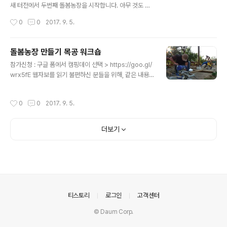
새 터전에서 두번째 돌봄농장을 시작합니다. 아무 것도 없
는 빈 밭에서 새롭게 돌봄농장을 만들어 가는 과정을 여러
작성시간
0
0
2017. 9. 5.
분과 공유하고 싶습니다. 아울러 그동안 저희가 돌봄농부
로 성장하는데 도움을 받았던 경험도 공유하고 싶습니다.
돌봄농장, 돌봄농부에 관심있는 분들을 만나 함께 배움의
돌봄농장 만들기 목공 워크숍
시간을 가지고 싶구요, 이미 가지고 계신 경험과 일손을 보
글 내용
참가신청 : 구글 폼에서 캠핑데이 선택 > https://goo.gl/
태는 마음으로 오시는 분들도 대환영입니다. 모든 과정을
wrx5fE 웹자보를 읽기 불편하신 분들을 위해, 같은 내용
모두 참여하셔도 좋고, 원하시는 과정만 골라 일부만 참여
의 사진과 텍스트를 아래에 덧붙입니다. 발달장애인을 위
하셔도 좋습니다. 자세한 내용은 각각의 워크숍 안내를 참
한 돌봄농장, 꿈이자라는뜰(이하 꿈뜰)이 새터전에서 두번
고해주세요. + 참가신청은 구글 폼 > https://goo.gl/wr
작성시간
0
0
2017. 9. 5.
째 돌봄농장을 만들고 있습니다. 새 농장에는 어떤 공간, 어
x5fE 0. 돌봄농장 만들기1_퍼머컬쳐 농장설계 워크숍 9월
떤 시설들이 필요할까요? 좋은 물건을 사오거나 구해오는
8일~9일, 1박2일, 참..
방법도 있지만, 직접 만들 수 있는 것들은 차근차근 손수 만
더보기
들어가려고 합니다. 꿈뜰은 퍼머컬쳐 디자인과 적정기술을
바탕으로 생태적인, 아름다운, 안전한, 효율적인 농장을 구
현하려고 하구요, 남녀노소 + 장애인이 접근하기 쉬운 유
니버설 디자인을 적용하려고 합니다. 이번 목공워크숍에서
는 피크닉테이블과 야외용 벤치 등을 함께 만들 예정입니
다. 돌봄농장 만들기 목공..
의안내
티스토리
로그인
고객센터
© Daum Corp.