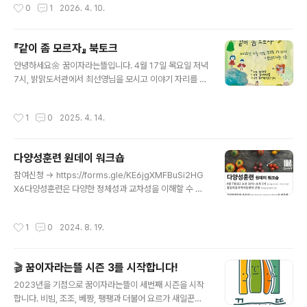
작성시간
0
1
2026. 4. 10.
때론 한마디 말과 글이 새로운 세계를 열어주는 열쇠가 되
기도 합니다. 모쪼록 ‘나와 이웃과 우리에게 연결되어 있는
장애’를 새롭게 발견하고 만나는 멋진 일들이 잔뜩 일어나
『같이 좀 모르자』 북토크
기를 바랍니다. 🙏🏼💡 장애와 나를 연결하는 말과 글, 사
글 내용
람들과 나누고 싶은 밑줄과 책이 있다면 꿈뜰 일꾼들에게
안녕하세요🌼 꿈이자라는뜰입니다. 4월 17일 목요일 저녁
소개해주세요. 답글로 전해주셔도 좋고, 전시 기간 중에 갓
7시, 밝맑도서관에서 최선영님을 모시고 이야기 자리를 엽
골책방에 오셔서 빈 엽서에 직접 적어주셔도 좋습니다. 마
니다. 참석 여부를 미리 밝혀주시면 준비에 도움이 됩니다.
감기한은 전시 끝나는 25일까지, 분량은 엽서에 옮겨적을
댓글이나, 가까운 농장 일꾼들에게 알려주세요☺️장애, 개
작성시간
1
0
2025. 4. 14.
만치. 꿈뜰 일꾼들에..
별성과 고유성, 예술과 놀이에 관심있는 분들을 초대합니
다.4월 20일은 장애인차별철폐의날(장애인의날)입니다.
꿈이자라는뜰은 매해 장애인의 날을 기념하고 있습니다.
다양성훈련 원데이 워크숍
올해는 홍성여성농업인센터와 함께 자리를 준비했습니다.
글 내용
(감사합니다!)장애인과 예술활동이 갖는 의미, 장애 예술
참여신청 → https://forms.gle/KE6jgXMFBuSi2HG
현장에서의 시도들에 대한 이야기를 나눕니다. 최선영님이
X6다양성훈련은 다양한 정체성과 교차성을 이해할 수 있
교육현장에서 활용하고 있는 놀잇감을 소개하고, 참여자들
도록 인종 민족 출신국가 출신지역 성별 성별정체성 성적
과 함께 가지고 놀아보는 시간도 가질 예정입니다. (야호!)
지향 장애 질병 외모 나이 경제력/소득 학력/학벌 등 14가
작성시간
1
0
2024. 8. 19.
책 속의 몇 가지 문장들을 앞서 소개해드릴..
지 정체성을 다루며, 몸을 움직이고 대화하는 상호배움 과
정으로 진행됩니다. 다양성훈련을 통해 우리 안에 스며있
는 고정관념과 편견, 사회적 차별과 억압을 새롭게 알아차
🎬 꿈이자라는뜰 시즌 3를 시작합니다!
릴 수 있기를 기대합니다. 모든 사람이 "있는 모습 그대
글 내용
로" 포함되는 안전한 모임, 다양성 사회를 함께 만들고 경
2023년을 기점으로 꿈이자라는뜰이 세번째 시즌을 시작
험해 봅시다.워크숍을 진행하는 한국다양성연구소 김지학
합니다. 비빔, 조조, 베짱, 팽팽과 더불어 요르가 새일꾼으