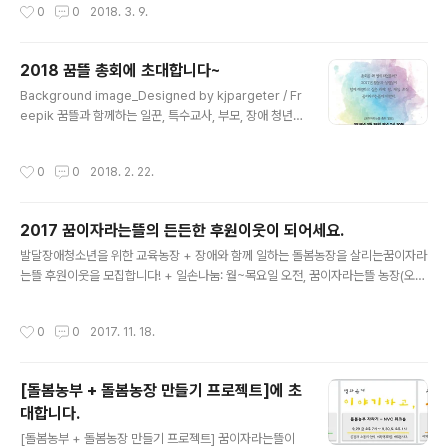
작성시간
0
0
2018. 3. 9.
블벅에 올린 소개글 일부를 아래에 덧붙입니다. + 프로젝
은 변화가 있었습니다. 처음엔 농장이 따로 없어서 마을 이
트는 13살 때부터..
곳 저곳에 작은 터를 얻어 텃밭수업을 시작했습니다. 그러
다 2011년 홍동면 팔괘리 송정마을에 농장을 열어 7년 동
2018 꿈뜰 총회에 초대합니다~
안 잘 지내다가, 2018년부터는 운월리로 이전하여 새롭게
글 내용
Background image_Designed by kjpargeter / Fr
농장을 가꾸고 있습니다. 올 해는 마을교사 4명, 농장일꾼
eepik 꿈뜰과 함께하는 일꾼, 특수교사, 부모, 장애 청년은
2명, 청소년 20명이 함께 합니다. 학생들과 농사짓는 텃밭
물론이고, 꿈뜰에 관심있는 마을 이웃들과 후원자분들에게
수업은 여전히 새로울 때가 많지만, 그동안 쌓인 경험과 팀
열린자리입니다. 주변의 관심있는 이웃들을 초대해서 같이
웍이 있어서 든든합니다. 그동안 세상도 변해서, 이전에 없
작성시간
0
0
2018. 2. 22.
오시면 더욱 좋겠습니다. 오셔서 꿈뜰의 이야기를 들어주
던 "교육농업", "사회적농업"이란 말을 쓰기 시작했고요,
시고 또 나눠주세요~ 2018년 2월 28일 저녁 7시 30분,
꿈뜰도 이에 맞추어..
ㅋㅋ만화방에서 만나요! 함께 이야기하고 싶은 내용을 자
2017 꿈이자라는뜰의 든든한 후원이웃이 되어세요.
료로 준비했습니다 0. 2017 꿈이자라는뜰 감사편지(지난
글 내용
자료 참고 http://www.greencarefarm.org/263)1. 오
발달장애청소년을 위한 교육농장 + 장애와 함께 일하는 돌봄농장을 살리는꿈이자라
늘 나눌 이야기 소개(아래 표 참조)2. 꿈이자라는뜰의 변화
는뜰 후원이웃을 모집합니다! + 일손나눔: 월~목요일 오전, 꿈이자라는뜰 농장(오시
(구성원, 조직, 가치실현)3. 생존과 안정에서 확장과 새로
기 전에 꿈뜰일꾼들에게 문의해주세요.)+ 씨앗나눔: 가지고 계신 씨앗과 모종, 농사
운 시도로4. 함께 해결하고 싶..
물품을 후원받습니다.+ 재정후원: 농협 351-0951-9241-03 (예금주: 꿈이자라
작성시간
0
0
2017. 11. 18.
는뜰) 꿈이자라는뜰은 CMS 자동이체를 하기엔 규모가 너무 작아서요. 수고스러우
시더라도 후원이웃분들께서 직접 은행에 가셔서 정기 자동이체를 신청해주세요. 고
맙습니다~ 꿈이자라는뜰 후원이웃들에게는 매년 2월 소식지와 작은 선물을 전해드
[돌봄농부 + 돌봄농장 만들기 프로젝트]에 초
리고 있습니다. https://goo.gl/forms/Paju7WqrFwvimPK52위 링크의 양식에
대합니다.
편지를 받을 수 있는 주소와 연락처를 남겨주세요...
글 내용
[돌봄농부 + 돌봄농장 만들기 프로젝트] 꿈이자라는뜰이