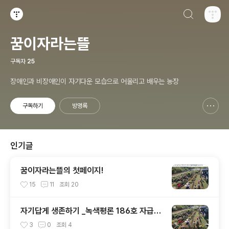
검색하기
티스토리
꿈이자라는뜰
구독자
25
장애인과 비장애인이 자기다운 모습으로 어울리고 배우는 농장
구독하기
방명록
신고하기 레이어
열기
인기글
꿈이자라는뜰의 첫페이지!
15
11
조회
20
자기답게 생존하기 _녹색평론 186호 자급을
생각한다(5)
3
0
조회
4