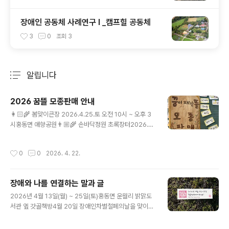
장애인 공동체 사례연구 I _캠프힐 공동체
3
0
조회
3
알립니다
분류 전체보기
주요 글 목록
2026 꿈뜰 모종판매 안내
글 내용
👩🏻‍🌾 봄맞이큰장 2026.4.25.토 오전 10시 ~ 오후 3
시홍동면 애향공원👨🏼‍🌾 손바닥정원 초록장터2026.4.
26.일 오후 1시부터 ~성공회 예산교회🧙🏼‍♂ 꿈뜰 모종판매
2026.4.27.월부터 일주일판매시간 오전 9시 ~ 오후 6시
작성시간
0
0
2026. 4. 22.
점심시간 12 ~ 2시❤️ 꿈뜰 후원이웃들에게 꽃모종을 선물
로 드리고 싶어요.모종장에서 받아가셔도 되고, 주중 낮시
간에 농장으로 오셔도 됩니다. 일전에 나눠드린 꽃모종 쿠
장애와 나를 연결하는 말과 글
폰을 가져오지 않으셔도 괜찮아요. 저희가 기억할게요!꿈
글 내용
뜰 모종목록 🌱 🌳 04.25.토 봄맞이큰장긴가지, 쇠뿔가
2026년 4월 13일(월) ~ 25일(토)홍동면 운월리 밝맑도
지, 서양가지, 큰빨강토마토, 빨강방울토마토, 노란방울토
서관 옆 갓골책방4월 20일 장애인차별철폐의날을 맞이하
마토, 블랙체리토마토, 노란참외, 사과참외, 애호박, 단호
여 ‘장애와 나를 연결하는 말과 글’을 한데 모아 공유하는
박, 다다기오이, 수세미, 스위트바질, 딜, 고수, 애플민..
자리를 열었습니다. 말과 글이 모든 것을 담아낼 순 없지만,