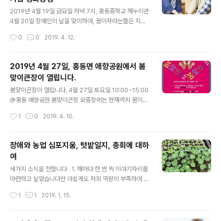
글 내용
도우리의힘
2019년 4월 19일 금요일 저녁 7시, 홍동중학교 해누리관
4월 20일 장애인의 날을 맞이하여, 꿈이자라는뜰은 지난
해에 이어 올 해도 동네 이웃들과 함께 볼 영화 한편을 준비
작성시간
0
0
2019. 4. 12.
했어요. 영화 는 언젠간 헤어질 이 세상의 모든 엄마와 아
들, 딸에게 바치는 이야기라고 합니다. 장애인의 날 하루 앞
선 19일 금요일 저녁 7시에 홍동중학교 해누리관에서 만
2019년 4월 27일, 홍동면 애향공원에서 봄
나요! + 12세 미만 아이들을 위한 어린이영화를 따로 준비
맞이큰장이 열립니다.
하겠습니다. 해누리관 북까페에서 상영할 예정이고요, 영
글 내용
화를 보면서 혼자 있을 수 있는 아이들이라면 함께 오셔도
봄맞이큰장이 열립니다. 4월 27일 토요일 10:00~15:00
좋습니다. 어린이 영화를 상영하는 동안 꿈뜰 일꾼이 북까
@홍동 애향공원 봄맞이큰장 모종장에는 현재까지 꿈이자
페에 함께 있겠습니다. + 아주 어린 아이들을 안고 영화관
라는뜰, 풀무전공부, 풀무고등부, 풀무농장, 오홍섭, 장은
작성시간
1
0
2019. 4. 10.
에 입장하시는 것도 가능합니다. 장애인의 날을 기념하기
경, 씨앗도서관, 이을숙, 백동마을, 금창영, 행복농장이 참
위해 모인 것이니만큼, ..
가할 예정이고요, 당일 판매할 모종목록을 아래와 같이 공
유합니다. 살아있는 식물이다보니 품목엔 다소 변화가 있
장애와 농업 심포지움, 텃밭일지, 총회에 대하
을 수 있어요~ * 모종장 이용 팁: 집에서 종이박스나 삽목
여
상자를 가져오시면 들고 가시기 좋아요~ 2019 모종장 모
글 내용
종목록 모종목록을 보내주신 순으로 정리했습니다. 꿈이자
세가지 소식을 전합니다 . 1. 해마다 한 번 씩 이야기자리를
라는뜰 www.greencarefarm.org 피망, 가지, 애호박,
마련하고 싶었습니다만 아쉽게도 저희 역량이 부족하여 지
단호박, 검은수박, 복수박 노란참외, 사과참외, 다다기오이,
난 해 가을 을 열지 못하고 해를 넘겼습니다. 아무도 시키지
작성시간
1
1
2019. 1. 15.
피클오이 큰토마토, 대추토마토, 방울토마토, 목화, 후쿠시
않은 일이지만 그래도 미안하고 아쉬운 마음이 남습니다.
마 목화, 스..
은 누구나 개최할 수 있습니다. 저희가 아니라도, 현장이 아
니라 온라인( www.facebook.com/groups/greenca