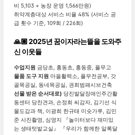
비 5,103 + 농장 운영 1,566만원)
취약계층대상 서비스 비율 48% (서비스 공
급 횟수 기준, 109회 / 226회)
🙏🏼 2025년 꿈이자라는뜰을 도와주
신 이웃들
수업지원
금당초, 홍동초, 홍동중, 풀무고
물품 도구 지원
마을활력소, 풀무전공부, 갓
골목공실, 동네목공실, 권희범패시브건축
선물 받은 순서대로)
당진발달장애인주간활
동센터 당찬견과, 손정희 씨감자, 김기선 식
물도감과 책, 이광희 한규태 미숫가루, 김민
준 사진촬영, 심영지 『놀이터보다 재미있
는 생태텃밭교실』 『우리가 함께한 알록달