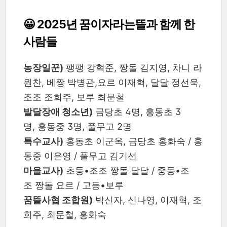
😀 2025년 꿈이자라는뜰과 함께 한
사람들
농장일꾼)
팽팽 강혁준, 짱돌 김지영, 차니 라
원찬, 베짱 박병관,요르 이재혁, 달달 정선욱,
조조 조희주, 보루 최문철
발달장애 청소년)
금당초 4명, 홍동초 3
명, 홍동중 3명, 풀무고 2명
특수교사)
홍동초 이군옥, 금당초 홍화숙 / 홍
동중 이은영 / 풀무고 김기선
마을교사)
초등•조조 짱돌 달달 / 중등•조
조 짱돌 요르 / 고등•보루
꿈뜰사협 조합원)
박신자, 신나영, 이재혁, 조
희주, 최문철, 홍화숙