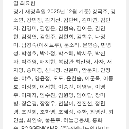
열 최요한
정기 재정후원 2025년 12월 기준) 강국주, 강
소연, 강민정, 김기선, 김단비, 김미연, 김민
지, 김영미, 김영은, 김완숙, 김이은, 김인
현, 김정연, 김현주, 김현희, 김희수, 나정
미, 남경숙(이히브루), 문소라, 문연승, 민병
성, 박성호, 박소정, 박소혜, 박시우, 박신
자, 박주영, 배지현, 복많관 최선영, 사자, 서
자영, 송미경, 신나영, 신은미, 안문자, 안정
순, 야호, 양윤정, 오도, 윤찬솔, 이군옥, 이동
호, 이상희, 이세형, 이승진, 이영남, 이영
주, 이재자, 임수진, 임원영, 임이담, 장미
빛, 장은경, 장정우, 전봄이, 전진선, 정찬
경, 조진희, 조한영, 조혜정, 주한, 최명진, 최
인섭, 최인숙, 풀은주, 하늘공동체, 홍화
숙, ROGGENKAMP, (주)커넥티드인사이트