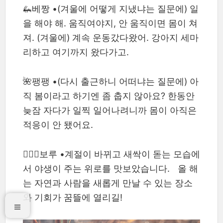
🦗베짱 •(겨울에 어떻게 지냈냐는 질문에) 일
을 해야 해. 움직여야지, 안 움직이면 몸이 쳐
져. (겨울에) 계속 운동갔다왔어. 강아지 세마
리하고 여기까지 왔다가고.
🌺팽팽 •(다시 출근하니 어떠냐는 질문에) 아
직 봄이라고 하기엔 좀 춥지 않아요? 한동안
늦잠 자다가 일찍 일어나려니까 몸이 아직은
적응이 안 됐어요.
🧙🏼‍♂보루 •계절이 바뀌고 새싹이 돋는 모습에
서 야생이 주는 위로를 맛보았습니다. 올 해
는 자연과 사람을 새롭게 만날 수 있는 장소
와 기회가 꿈뜰에 열리길!