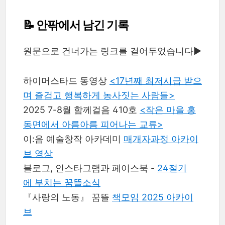
📝 안팎에서 남긴 기록
원문으로 건너가는 링크를 걸어두었습니다▶︎
하이머스타드 동영상
<17년째 최저시급 받으
며 즐겁고 행복하게 농사짓는 사람들>
2025 7-8월 함께걸음 410호
<작은 마을 홍
동면에서 아름아름 피어나는 교류>
이:음 예술창작 아카데미
매개자과정 아카이
브 영상
블로그, 인스타그램과 페이스북 -
24절기
에 부치는 꿈뜰소식
『사랑의 노동』 꿈뜰
책모임 2025 아카이
브