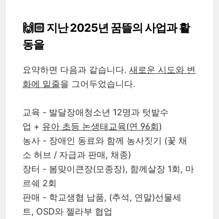
🙌🏻 지난 2025년 꿈뜰의 사업과 활
동을
요약하면 다음과 같습니다.
새로운 시도와 변
화에 밑줄
을 그어두었습니다.
교육 - 발달장애청소년 12명과 텃밭수
업 +
유아 초등 논생태교육(연 96회)
농사 - 장애인 동료와 함께 농사짓기 (꽃 채
소 허브 / 자급과 판매, 채종)
장터 - 봄맞이큰장(모종장), 함께살장 1회, 마
르쉐 2회
판매 - 학교생협 납품, (추석, 연말)선물세
트, OSD와 젤라부 협업