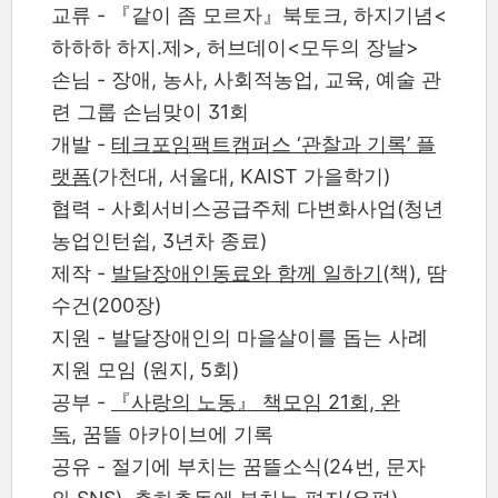
교류 - 『같이 좀 모르자』북토크, 하지기념<
하하하 하지.제>, 허브데이<모두의 장날>
손님 - 장애, 농사, 사회적농업, 교육, 예술 관
련 그룹 손님맞이 31회
개발 -
테크포임팩트캠퍼스 ‘관찰과 기록’ 플
랫폼
(가천대, 서울대, KAIST 가을학기)
협력 - 사회서비스공급주체 다변화사업(청년
농업인턴쉽, 3년차 종료)
제작 -
발달장애인동료와 함께 일하기
(책), 땀
수건(200장)
지원 - 발달장애인의 마을살이를 돕는 사례
지원 모임 (원지, 5회)
공부 -
『사랑의 노동』 책모임 21회, 완
독
, 꿈뜰 아카이브에 기록
공유 - 절기에 부치는 꿈뜰소식(24번, 문자