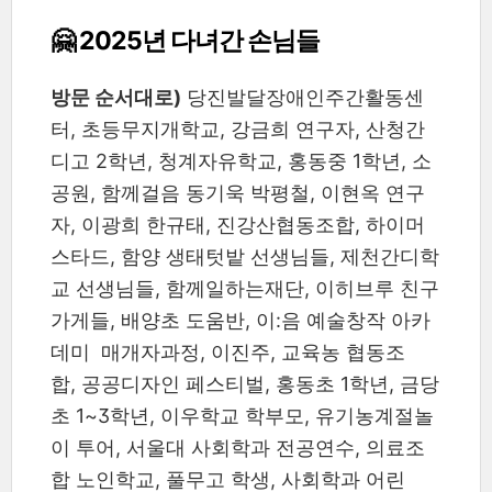
🤗 2025년 다녀간 손님들
방문 순서대로)
당진발달장애인주간활동센
터, 초등무지개학교, 강금희 연구자, 산청간
디고 2학년, 청계자유학교, 홍동중 1학년, 소
공원, 함께걸음 동기욱 박평철, 이현옥 연구
자, 이광희 한규태, 진강산협동조합, 하이머
스타드, 함양 생태텃밭 선생님들, 제천간디학
교 선생님들, 함께일하는재단, 이히브루 친구
가게들, 배양초 도움반, 이:음 예술창작 아카
데미 매개자과정, 이진주, 교육농 협동조
합, 공공디자인 페스티벌, 홍동초 1학년, 금당
초 1~3학년, 이우학교 학부모, 유기농계절놀
이 투어, 서울대 사회학과 전공연수, 의료조
합 노인학교, 풀무고 학생, 사회학과 어린