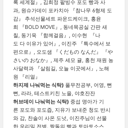
록 세계절』, 김희정 팥빙수 포도 빵과 사
과, 원슈가데이 포카치아 『참나무 6형제 도
감』 추석선물세트 파운드케이크, 홍윤
희 『BOLD MOVE』, 동네목공실 간판 새
칠, 동기욱 『함께걸음』, 이수현 『나
도 다 이유가 있어』, 이진주 『특수에서 보
편으로』, 오도샘 『くだもの なんだ』 『や
さいの おなか』, 제주 세모 귤, 홍천 재원 농
사달력과 『살림길, 오늘 이곳에서』, 노해
원 『리얼』
하지제 나눠먹는 식탁)
풀무전공부, 어영, 뻔
뻔, 라라, 테스트키친 노을, 야호잔잔
허브데이 나눠먹는 식탁)
중섭 명아가 기
른 포도와 포도즙, 지유가 보내준 청도 반시
와 감, 찬솔이 사온 도넛, 이진주님이 선물
한 우리밀 전병, 짱돌의 빵과 토마토소스