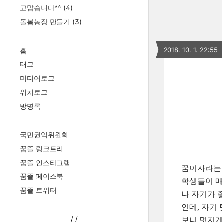
고맙습니다^^
(4)
돌봄농장 만들기
(3)
2018. 10. 1. 22:55
홈
태그
미디어로그
위치로그
방명록
국민권익위원회
꿈뜰 링크트리
꿈뜰 인스타그램
꿈이자라는뜰
꿈뜰 페이스북
학생들이 매
꿈뜰 트위터
나 자기가 
인데, 자기
/
/
보니 멋지게