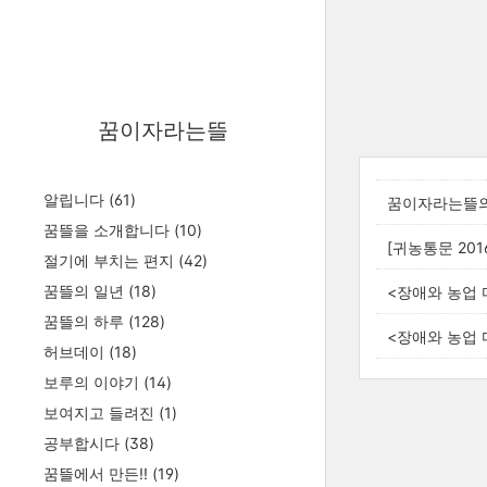
꿈이자라는뜰
알립니다
(61)
꿈이자라는뜰의
꿈뜰을 소개합니다
(10)
[귀농통문 201
절기에 부치는 편지
(42)
꿈뜰의 일년
(18)
<장애와 농업 
꿈뜰의 하루
(128)
<장애와 농업
허브데이
(18)
보루의 이야기
(14)
보여지고 들려진
(1)
공부합시다
(38)
꿈뜰에서 만든!!
(19)