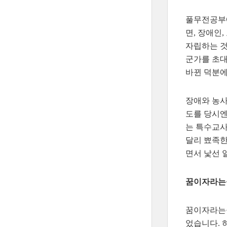
풀무전공부에
면, 장애인
자립하는 것
군가를 초대
바뀐 덕분에
장애와 농사
도를 당시엔
는 특수교사
달리 뾰족한
면서 낯선 
꿈이자라는뜰
꿈이자라는뜰
었습니다. 