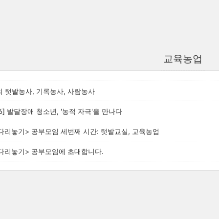
교육농업
 텃밭농사, 기록농사, 사람농사
6] 발달장애 청소년, '농적 자극'을 만나다
다리놓기> 공부모임 세번째 시간: 텃밭교실, 교육농업
 다리놓기> 공부모임에 초대합니다.