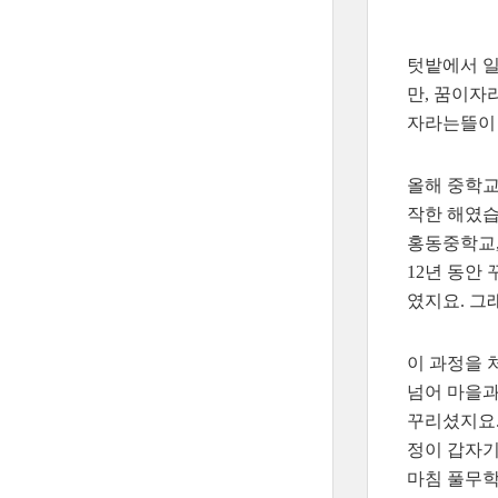
텃밭에서 일
만, 꿈이자
자라는뜰이
올해 중학교
작한 해였습
홍동중학교,
12년 동안
였지요. 그
이 과정을 
넘어 마을과
꾸리셨지요.
정이 갑자기
마침 풀무학