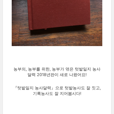
농부의, 농부를 위한, 농부가 엮은
텃밭일지
농사
달력 2018년판이 새로 나왔어요!
『텃밭일지 농사달력』으로
텃밭농사도 잘 짓고,
기록농사도 잘 지어봅시다!