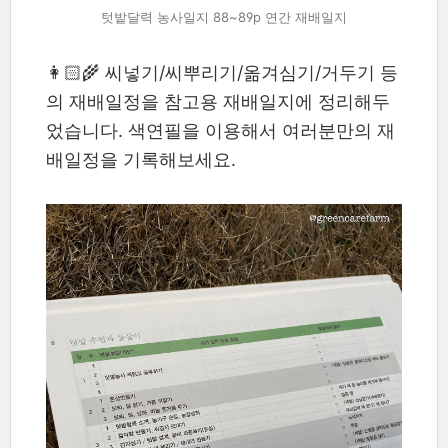
텃밭달력 농사일지 88~89p 연간 재배일지
👩🏻‍🌾 씨넣기/씨뿌리기/옮겨심기/거두기 등
의 재배일정을 참고용 재배일지에 정리해두
었습니다. 색연필을 이용해서 여러분만의 재
배일정을 기록해보세요.