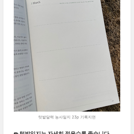
텃밭달력 농사일지 23p 기록지면
✏ 텃밭일지는 자세히 적을수록 좋습니다.