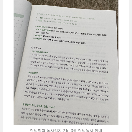
텃밭달력 농사일지 21p 3월 텃밭농사 안내