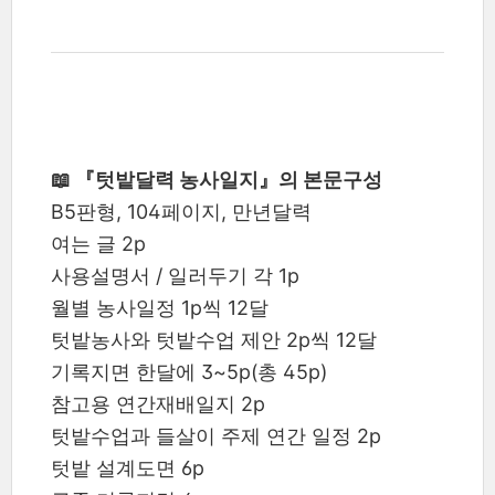
📖 『텃밭달력 농사일지』의 본문구성
B5판형, 104페이지, 만년달력
여는 글 2p
사용설명서 / 일러두기 각 1p
월별 농사일정 1p씩 12달
텃밭농사와 텃밭수업 제안 2p씩 12달
기록지면 한달에 3~5p(총 45p)
참고용 연간재배일지 2p
텃밭수업과 들살이 주제 연간 일정 2p
텃밭 설계도면 6p