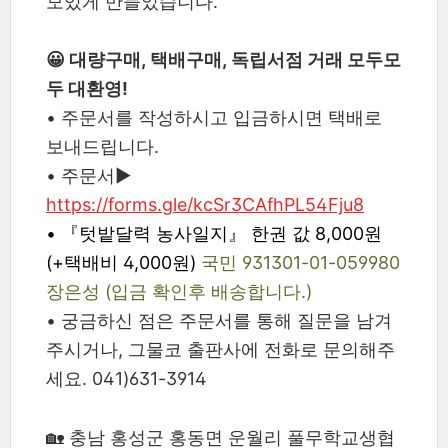
모있게 만들었습니다.
😀 대량구매, 택배구매, 독립서점 거래 모두모
두 대환영!
• 주문서를 작성하시고 입금하시면 택배로
보내드립니다.
• 주문서▶︎
https://forms.gle/kcSr3CAfhPL54Fju8
•
『텃밭달력 농사일지』 한권 값 8,000원
(+택배비 4,000원)
국민 931301-01-059980
장은성 (입금 확인후 배송합니다.)
•
궁금하신 점은 주문서를 통해 질문을 남겨
주시거나, 그물코 출판사에 전화로 문의해주
세요. 041)631-3914
🏡 충남 홍성군 홍동면 운월리 풀무학교생협