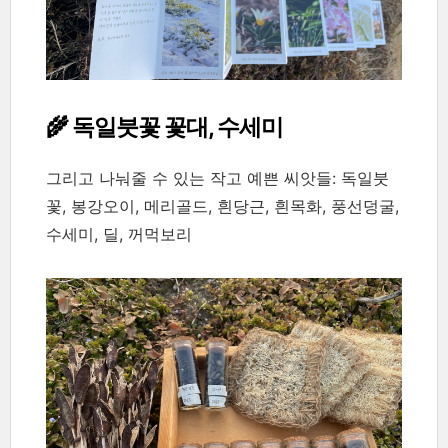
🌾 독일붓꽃 꽃대, 수세미
그리고 나눠줄 수 있는 작고 예쁜 씨앗들: 독일붓
꽃, 봉강오이, 메리골드, 흰당근, 흰목화, 풍선덩굴,
수세미, 딜, 꺼먹보리