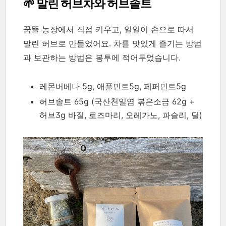
🌱 말린 허브차와 허브솔트
꿈뜰 농장에서 직접 키우고, 일일이 손으로 따서
말린 허브로 만들었어요. 차를 맛있게 즐기는 방법
과 보관하는 방법은 봉투에 적어두었습니다.
레몬버베나 5g, 애플민트5g, 페퍼민트5g
허브솔트 65g (국산천일염 볶은소금 62g +
허브3g 바질, 로즈마리, 오레가노, 파슬리, 딜)