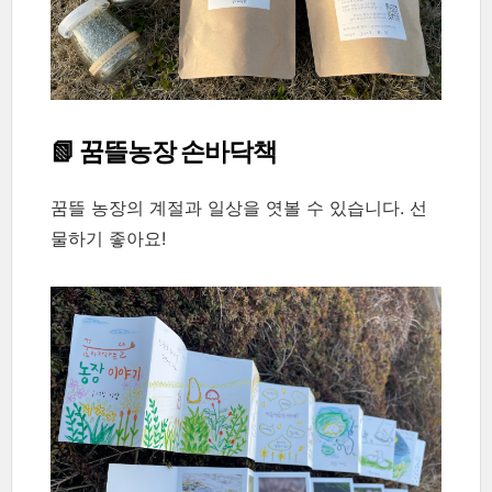
📗 꿈뜰농장 손바닥책
꿈뜰 농장의 계절과 일상을 엿볼 수 있습니다. 선
물하기 좋아요!