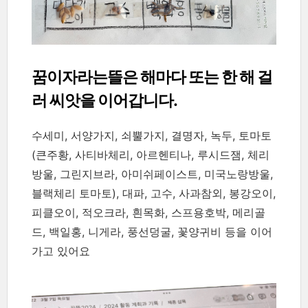
꿈이자라는뜰은 해마다 또는 한 해 걸
러 씨앗을 이어갑니다.
수세미, 서양가지, 쇠뿔가지, 결명자, 녹두, 토마토
(큰주황, 사티바체리, 아르헨티나, 루시드잼, 체리
방울, 그린지브라, 아미쉬페이스트, 미국노랑방울,
블랙체리 토마토), 대파, 고수, 사과참외, 봉강오이,
피클오이, 적오크라, 흰목화, 스프용호박, 메리골
드, 백일홍, 니게라, 풍선덩굴, 꽃양귀비 등을 이어
가고 있어요