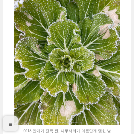
0116 안개가 잔뜩 낀, 나무서리가 아름답게 맺힌 날