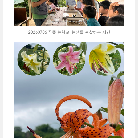
20260706 꿈뜰 논학교, 논생물 관찰하는 시간