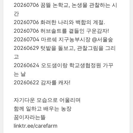
20260706 꿈뜰 논학교, 논생물 관찰하는 시
간
20260706 화려한 나리와 백합의 계절.
20260706 허브솔트를 곁들인 구운감자!
20260704 마르쉐 지구농부시장 @서울숲
20260629 텃밭을 돌보고, 관찰그림을 그리
고
20260624 오도샘이랑 학교생협정원 가꾸
는 날
20260622 감자를 캐자!
자기다운 모습으로 어울리며
함께 일하고 배우는 농장
꿈이자라는뜰
linktr.ee/carefarm