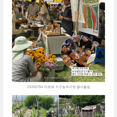
20260704 마르쉐 지구농부시장 @서울숲