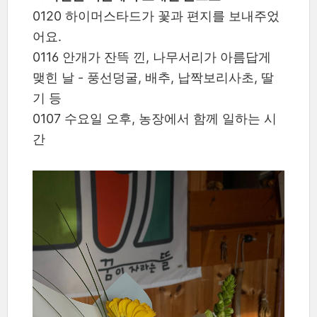
0120 하이머스타드가 꽃과 편지를 보내주었
어요.
0116 안개가 잔뜩 낀, 나무서리가 아름답게
맺힌 날 - 풍선덩굴, 배추, 납짝보리사초, 딸
기 등
0107 수요일 오후, 농장에서 함께 일하는 시
간