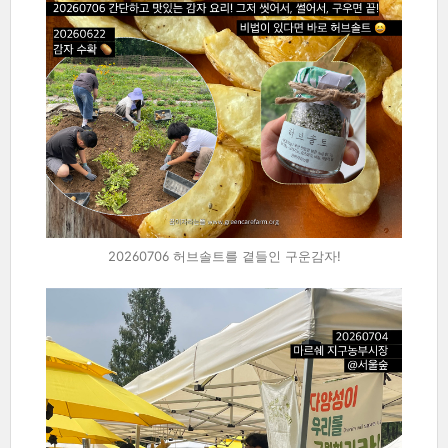
20260706 허브솔트를 곁들인 구운감자!