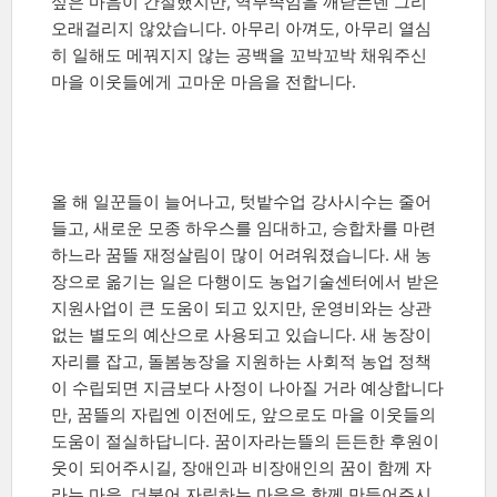
싶은 마음이 간절했지만, 역부족임을 깨닫는덴 그리
오래걸리지 않았습니다. 아무리 아껴도, 아무리 열심
히 일해도 메꿔지지 않는 공백을 꼬박꼬박 채워주신
마을 이웃들에게 고마운 마음을 전합니다.
올 해 일꾼들이 늘어나고, 텃밭수업 강사시수는 줄어
들고, 새로운 모종 하우스를 임대하고, 승합차를 마련
하느라 꿈뜰 재정살림이 많이 어려워졌습니다. 새 농
장으로 옮기는 일은 다행이도 농업기술센터에서 받은
지원사업이 큰 도움이 되고 있지만, 운영비와는 상관
없는 별도의 예산으로 사용되고 있습니다. 새 농장이
자리를 잡고, 돌봄농장을 지원하는 사회적 농업 정책
이 수립되면 지금보다 사정이 나아질 거라 예상합니다
만, 꿈뜰의 자립엔 이전에도, 앞으로도 마을 이웃들의
도움이 절실하답니다. 꿈이자라는뜰의 든든한 후원이
웃이 되어주시길, 장애인과 비장애인의 꿈이 함께 자
라는 마을, 더불어 자립하는 마을을 함께 만들어주시