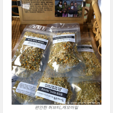
편안한 허브티_캐모마일