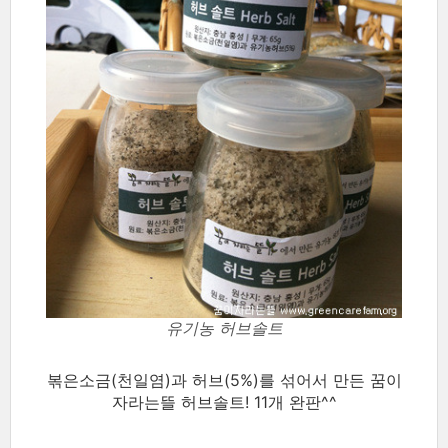
유기농 허브솔트
볶은소금(천일염)과 허브(5%)를 섞어서 만든 꿈이
자라는뜰 허브솔트! 11개 완판^^