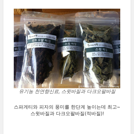
유기농 천연향신료, 스윗바질과 다크오팔바질
스파게티와 피자의 풍미를 한단계 높이는데 최고~
스윗바질과 다크오팔바질(적바질)!